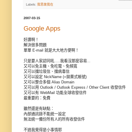
Labels:
我思故我在
2007-03-15
Google Apps
好讚啊！
解決很多問題
單單 E-mail 就是大大地方便啊！
只是要人家認同吼.....我看沒那麼容易...
又可以免主機、免吃電、免頻寬
又可以擋垃圾信、擋病毒信
又可以設定 NickName (=拋棄式帳號)
又可以整合多個 Alias Domain
又可以用 Outlook / Outlook Express / Other Client 收發信件
又可以有 WebMail 功能全球收發信件
最重要的：免費
雖然還是有缺點：
內部通訊錄不能統一設定
無法統一備份所有人的所有收發信件
不過我覺得是小事情耶