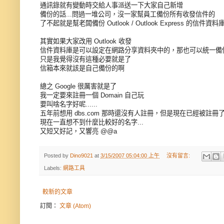
通訊錄就有變動時交給人事派送一下大家自己新增
備份的話...問過一堆公司，沒一家幫員工備份所有收發信件的
了不起就是幫老闆備份 Outlook / Outlook Express 的信件資
其實如果大家改用 Outlook 收發
信件資料庫是可以設定在網路分享資料夾中的，那也可以統一備
只是我覺得沒有這種必要就是了
信箱本來就該是自己備份的啊
總之 Google 很厲害就是了
我一定要來註冊一個 Domain 自己玩
要叫啥名字好呢......
五年前想用 dbs.com 那時還沒有人註冊，但是現在已經被註冊
現在一直想不到什麼比較好的名字...
又短又好記，又響亮 @@a
Posted by
Dino9021
at
3/15/2007 05:04:00 上午
沒有留言:
Labels:
網路工具
較新的文章
訂閱：
文章 (Atom)