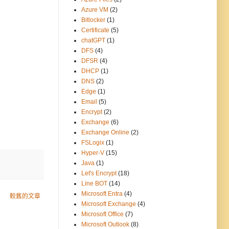
Azure VM
(2)
Bitlocker
(1)
Certificate
(5)
chatGPT
(1)
DFS
(4)
DFSR
(4)
DHCP
(1)
DNS
(2)
Edge
(1)
Email
(5)
Encrypt
(2)
Exchange
(6)
Exchange Online
(2)
FSLogix
(1)
Hyper-V
(15)
Java
(1)
Let's Encrypt
(18)
Line BOT
(14)
Microsoft Entra
(4)
較舊的文章
Microsoft Exchange
(4)
Microsoft Office
(7)
Microsoft Outlook
(8)