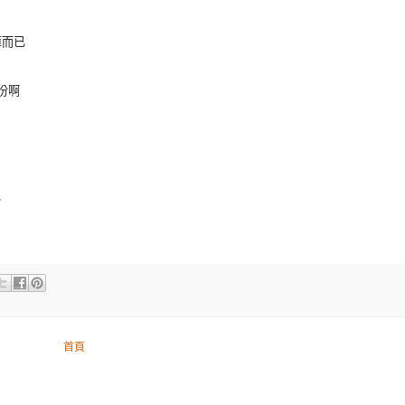
料庫而已
份啊
了
首頁