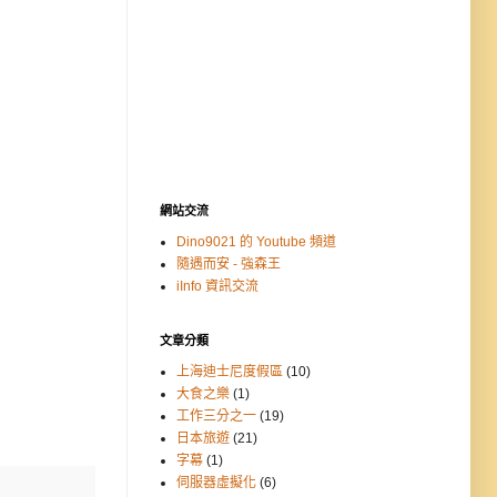
網站交流
Dino9021 的 Youtube 頻道
隨遇而安 - 強森王
iInfo 資訊交流
文章分類
上海迪士尼度假區
(10)
大食之樂
(1)
工作三分之一
(19)
日本旅遊
(21)
字幕
(1)
伺服器虛擬化
(6)