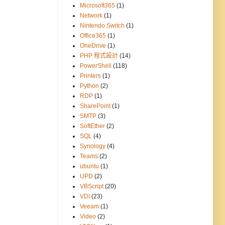
Microsoft365
(1)
Network
(1)
Nintendo Switch
(1)
Office365
(1)
OneDrive
(1)
PHP 程式設計
(14)
PowerShell
(118)
Printers
(1)
Python
(2)
RDP
(1)
SharePoint
(1)
SMTP
(3)
SoftEther
(2)
SQL
(4)
Synology
(4)
Teams
(2)
ubuntu
(1)
UPD
(2)
VBScript
(20)
VDI
(23)
Veeam
(1)
Video
(2)