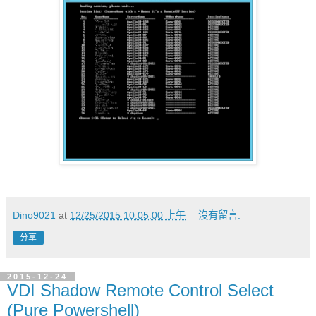
Dino9021
at
12/25/2015 10:05:00 上午
沒有留言:
分享
2015-12-24
VDI Shadow Remote Control Select
(Pure Powershell)