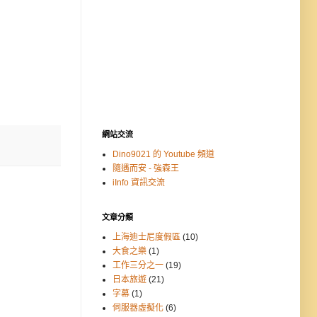
網站交流
Dino9021 的 Youtube 頻道
隨遇而安 - 強森王
iInfo 資訊交流
文章分類
上海迪士尼度假區
(10)
大食之樂
(1)
工作三分之一
(19)
日本旅遊
(21)
字幕
(1)
伺服器虛擬化
(6)