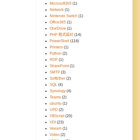
Microsoft365
(1)
Network
(1)
Nintendo Switch
(1)
Office365
(1)
OneDrive
(1)
PHP 程式設計
(14)
PowerShell
(118)
Printers
(1)
Python
(2)
RDP
(1)
SharePoint
(1)
SMTP
(3)
SoftEther
(2)
SQL
(4)
Synology
(4)
Teams
(2)
ubuntu
(1)
UPD
(2)
VBScript
(20)
VDI
(23)
Veeam
(1)
Video
(2)