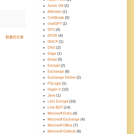
Azure VM
(2)
Bitlocker
(1)
Certificate
(5)
chatGPT
(1)
DFS
(4)
DFSR
(4)
較舊的文章
DHCP
(1)
DNS
(2)
Edge
(1)
Email
(5)
Encrypt
(2)
Exchange
(6)
Exchange Online
(2)
FSLogix
(1)
Hyper-V
(15)
Java
(1)
Let's Encrypt
(18)
Line BOT
(14)
Microsoft Entra
(4)
Microsoft Exchange
(4)
Microsoft Office
(7)
Microsoft Outlook
(8)