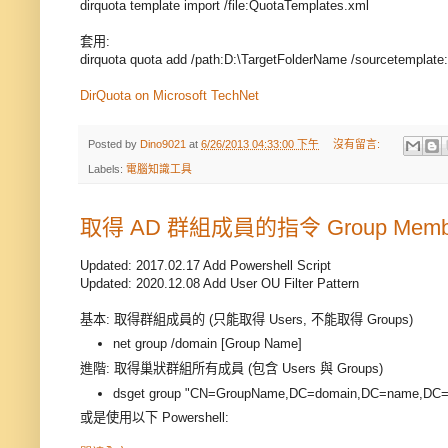
dirquota template import /file:QuotaTemplates.xml
套用:
dirquota quota add /path:D:\TargetFolderName /sourcetempla
DirQuota on Microsoft TechNet
Posted by
Dino9021
at
6/26/2013 04:33:00 下午
沒有留言:
Labels:
電腦知識工具
取得 AD 群組成員的指令 Group Member
Updated: 2017.02.17 Add Powershell Script
Updated: 2020.12.08 Add User OU Filter Pattern
基本: 取得群組成員的 (只能取得 Users, 不能取得 Groups)
net group /domain [Group Name]
進階: 取得巢狀群組所有成員 (包含 Users 與 Groups)
dsget group "CN=GroupName,DC=domain,DC=name,DC=
或是使用以下 Powershell: