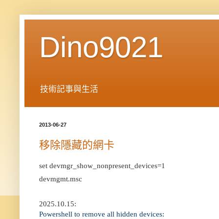
Dino9021
技術記事與生活
2013-06-27
移除隱藏的網卡
set devmgr_show_nonpresent_devices=1
devmgmt.msc
2025.10.15:
Powershell to remove all hidden devices: