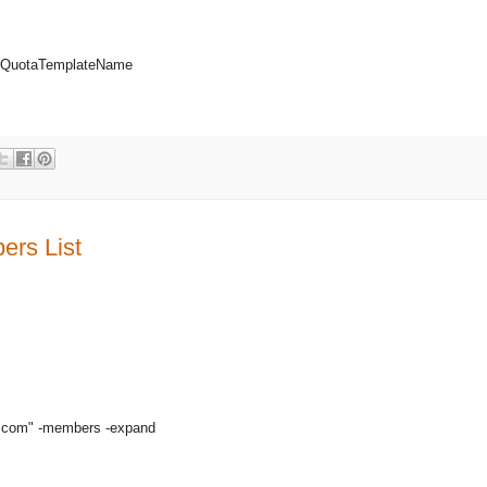
te:QuotaTemplateName
s List
com" -members -expand