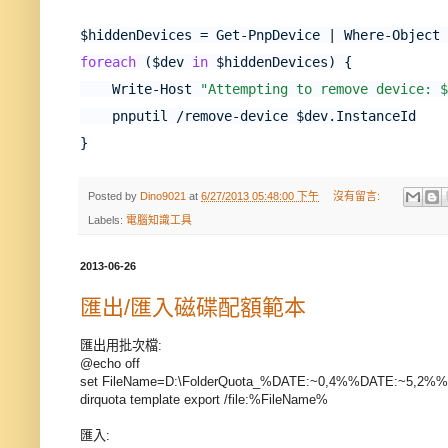
foreach
 ($dev 
in
 $hiddenDevices) {
    Write-Host 
"Attempting to remove device: $
    pnputil /remove-device $dev.InstanceId
}
Posted by
Dino9021
at
6/27/2013 05:48:00 下午
沒有留言:
Labels:
電腦知識工具
2013-06-26
匯出/匯入磁碟配額範本
匯出用批次檔:
@echo off
set FileName=D:\FolderQuota_%DATE:~0,4%%DATE:~5,2%%
dirquota template export /file:%FileName%
匯入: