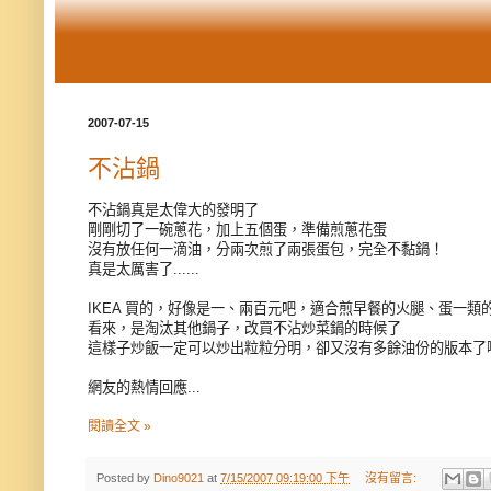
2007-07-15
不沾鍋
不沾鍋真是太偉大的發明了
剛剛切了一碗蔥花，加上五個蛋，準備煎蔥花蛋
沒有放任何一滴油，分兩次煎了兩張蛋包，完全不黏鍋！
真是太厲害了......
IKEA 買的，好像是一、兩百元吧，適合煎早餐的火腿、蛋一類
看來，是淘汰其他鍋子，改買不沾炒菜鍋的時候了
這樣子炒飯一定可以炒出粒粒分明，卻又沒有多餘油份的版本了
網友的熱情回應...
閱讀全文 »
Posted by
Dino9021
at
7/15/2007 09:19:00 下午
沒有留言: