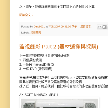
以下圖多，點選詳細閱讀看全文時請耐心等候圖片下載
閱讀全文 »
Posted by
Dino9021
at
7/05/2007 09:31:00 下午
沒有留言:
Labels:
異想天開
監視錄影 Part-2 (器材選擇與採購)
上一篇提到錄影監視系統的器材規劃：
1. 四個攝影鏡頭
2. 一個彩色畫面四分割器
3. 一個 DVR (錄影設備)
首先得解決的難題是行車時的震動很大，硬碟式的錄影設備恐怕
因此得要找個比較不會受震動影響的錄影設備
找了近一個月，終於找到一個比較符合需求的多功能隨身影音設
AXISOFT MobiBOX MP411