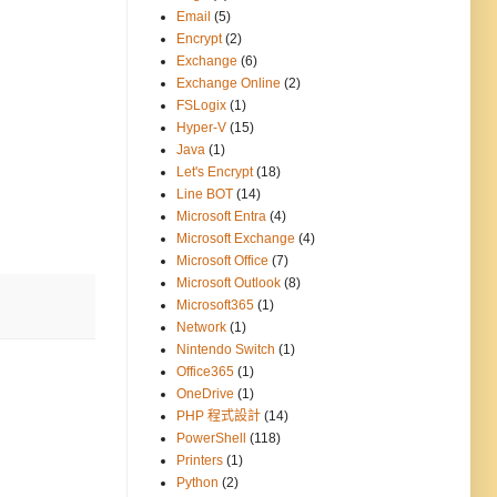
Email
(5)
Encrypt
(2)
Exchange
(6)
Exchange Online
(2)
FSLogix
(1)
Hyper-V
(15)
Java
(1)
Let's Encrypt
(18)
Line BOT
(14)
Microsoft Entra
(4)
Microsoft Exchange
(4)
Microsoft Office
(7)
Microsoft Outlook
(8)
Microsoft365
(1)
Network
(1)
Nintendo Switch
(1)
Office365
(1)
OneDrive
(1)
PHP 程式設計
(14)
PowerShell
(118)
Printers
(1)
Python
(2)