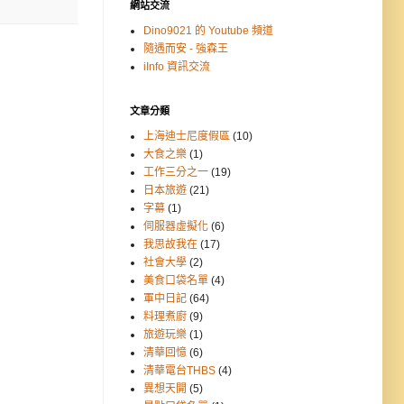
網站交流
Dino9021 的 Youtube 頻道
隨遇而安 - 強森王
iInfo 資訊交流
文章分類
上海迪士尼度假區
(10)
大食之樂
(1)
工作三分之一
(19)
日本旅遊
(21)
字幕
(1)
伺服器虛擬化
(6)
我思故我在
(17)
社會大學
(2)
美食口袋名單
(4)
軍中日記
(64)
料理煮廚
(9)
旅遊玩樂
(1)
清華回憶
(6)
清華電台THBS
(4)
異想天開
(5)