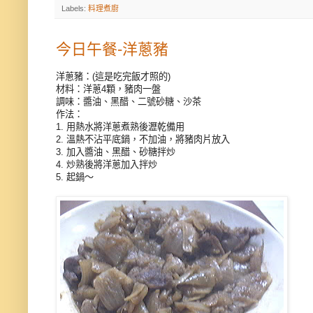
Labels:
料理煮廚
今日午餐-洋蔥豬
洋蔥豬：(這是吃完飯才照的)
材料：洋蔥4顆，豬肉一盤
調味：醬油、黑醋、二號砂糖、沙茶
作法：
1. 用熱水將洋蔥煮熟後瀝乾備用
2. 溫熱不沾平底鍋，不加油，將豬肉片放入
3. 加入醬油、黑醋、砂糖拌炒
4. 炒熟後將洋蔥加入拌炒
5. 起鍋～