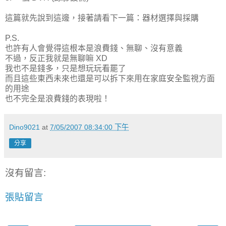
這篇就先說到這邊，接著請看下一篇：器材選擇與採購
P.S.
也許有人會覺得這根本是浪費錢、無聊、沒有意義
不過，反正我就是無聊嘛 XD
我也不是錢多，只是想玩玩看罷了
而且這些東西未來也還是可以拆下來用在家庭安全監視方面
的用途
也不完全是浪費錢的表現啦！
Dino9021
at
7/05/2007 08:34:00 下午
分享
沒有留言:
張貼留言