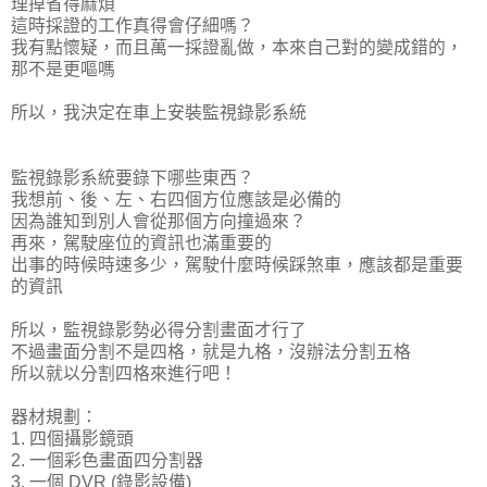
理掉省得麻煩
這時採證的工作真得會仔細嗎？
我有點懷疑，而且萬一採證亂做，本來自己對的變成錯的，
那不是更嘔嗎
所以，我決定在車上安裝監視錄影系統
監視錄影系統要錄下哪些東西？
我想前、後、左、右四個方位應該是必備的
因為誰知到別人會從那個方向撞過來？
再來，駕駛座位的資訊也滿重要的
出事的時候時速多少，駕駛什麼時候踩煞車，應該都是重要
的資訊
所以，監視錄影勢必得分割畫面才行了
不過畫面分割不是四格，就是九格，沒辦法分割五格
所以就以分割四格來進行吧！
器材規劃：
1. 四個攝影鏡頭
2. 一個彩色畫面四分割器
3. 一個 DVR (錄影設備)