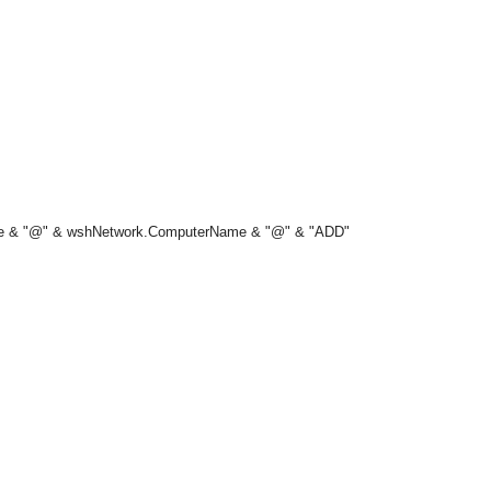
e & "@" & wshNetwork.ComputerName & "@" & "ADD"