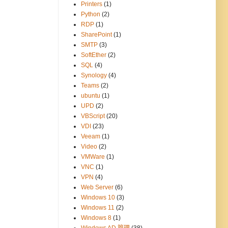
Printers
(1)
Python
(2)
RDP
(1)
SharePoint
(1)
SMTP
(3)
SoftEther
(2)
SQL
(4)
Synology
(4)
Teams
(2)
ubuntu
(1)
UPD
(2)
VBScript
(20)
VDI
(23)
Veeam
(1)
Video
(2)
VMWare
(1)
VNC
(1)
VPN
(4)
Web Server
(6)
Windows 10
(3)
Windows 11
(2)
Windows 8
(1)