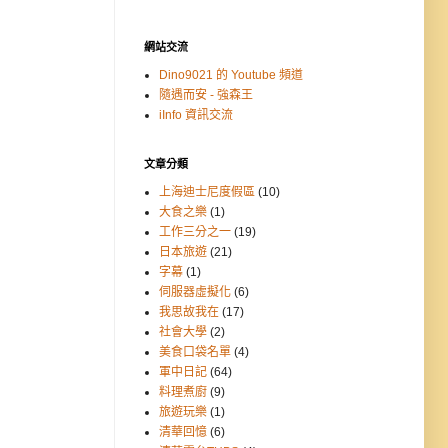
網站交流
Dino9021 的 Youtube 頻道
隨遇而安 - 強森王
iInfo 資訊交流
文章分類
上海迪士尼度假區
(10)
大食之樂
(1)
工作三分之一
(19)
日本旅遊
(21)
字幕
(1)
伺服器虛擬化
(6)
我思故我在
(17)
社會大學
(2)
美食口袋名單
(4)
軍中日記
(64)
料理煮廚
(9)
旅遊玩樂
(1)
清華回憶
(6)