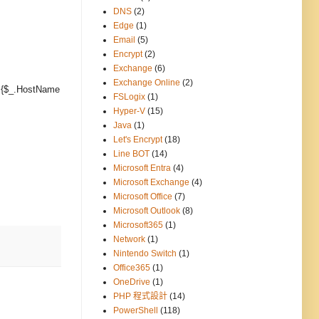
DNS
(2)
Edge
(1)
Email
(5)
Encrypt
(2)
Exchange
(6)
Exchange Online
(2)
 {$_.HostName
FSLogix
(1)
Hyper-V
(15)
Java
(1)
Let's Encrypt
(18)
Line BOT
(14)
Microsoft Entra
(4)
Microsoft Exchange
(4)
Microsoft Office
(7)
Microsoft Outlook
(8)
Microsoft365
(1)
Network
(1)
Nintendo Switch
(1)
Office365
(1)
OneDrive
(1)
PHP 程式設計
(14)
PowerShell
(118)