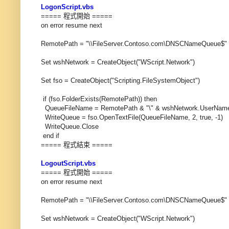
LogonScript.vbs
===== 程式開始 =====
on error resume next
RemotePath = "\\FileServer.Contoso.com\DNSCNameQueue$"
Set wshNetwork = CreateObject("WScript.Network")
Set fso = CreateObject("Scripting.FileSystemObject")
if (fso.FolderExists(RemotePath)) then
QueueFileName = RemotePath & "\" & wshNetwork.UserNam
WriteQueue = fso.OpenTextFile(QueueFileName, 2, true, -1)
WriteQueue.Close
end if
===== 程式結束 =====
LogoutScript.vbs
===== 程式開始 =====
on error resume next
RemotePath = "\\FileServer.Contoso.com\DNSCNameQueue$"
Set wshNetwork = CreateObject("WScript.Network")