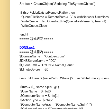
Set fso = CreateObject("Scripting.FileSystemObject")
if (fso.FolderExists(RemotePath)) then
QueueFileName = RemotePath & "\" & wshNetwork.UserNam
WriteQueue = fso.OpenTextFile(QueueFileName, 2, true, -1)
WriteQueue.Close
end if
===== 程式結束 =====
DDNS.ps1
===== 程式開始 =====
$DomainName = "Contoso.com"
$DNSServerName = "DC"
$QueuePath = "D:\DNSCNameQueue"
$MinuteBefore = -20
Get-ChildItem $QueuePath | Where {$_.LastWriteTime -gt (Get-
$Info = $_.Name.Split("@")
$UserName = $Info[0]
$ComputerName = $Info[1]
$ActionType = $Info[2]
$ComputerNameArray = $ComputerName.Split("-")
$CollectionName = $ComputerNameArray[0]