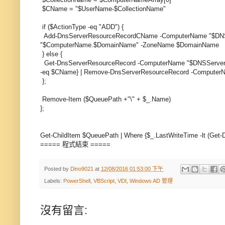
$CName = "$UserName-$CollectionName"
if ($ActionType -eq "ADD") {
Add-DnsServerResourceRecordCName -ComputerName "$DN
"$ComputerName.$DomainName" -ZoneName $DomainName
} else {
Get-DnsServerResourceRecord -ComputerName "$DNSServe
-eq $CName} | Remove-DnsServerResourceRecord -Compute
};
Remove-Item ($QueuePath +"\" + $_.Name)
};
Get-ChildItem $QueuePath | Where {$_.LastWriteTime -lt (Get
===== 程式結束 =====
Posted by
Dino9021
at
12/08/2016 01:53:00 下午
Labels:
PowerShell
,
VBScript
,
VDI
,
Windows AD 管理
沒有留言: