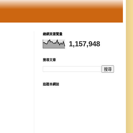
總網頁瀏覽量
1,157,948
搜尋文章
追蹤本網誌