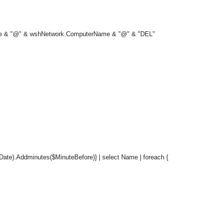
e & "@" & wshNetwork.ComputerName & "@" & "DEL"
Date).Addminutes($MinuteBefore)} | select Name | foreach {