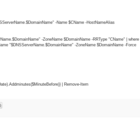
SServerName.$DomainName" -Name $CName -HostNameAlias
rName.$DomainName" -ZoneName $DomainName -RRType "CName" | where
rName "$DNSServerName.$DomainName" -ZoneName $DomainName -Force
-Date).Addminutes($MinuteBefore)} | Remove-Item