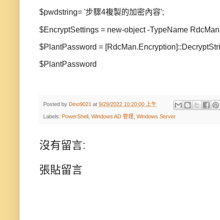
$pwdstring= '步驟4複製的加密內容';
$EncryptSettings = new-object -TypeName RdcMan.
$PlantPassword = [RdcMan.Encryption]::DecryptStri
$PlantPassword
Posted by
Dino9021
at
9/29/2022 10:20:00 上午
Labels:
PowerShell
,
Windows AD 管理
,
Windows Server
沒有留言:
張貼留言