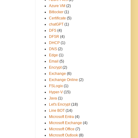
Azure VM
(2)
Bitlocker
(1)
Certificate
(5)
chatGPT
(1)
DFS
(4)
DFSR
(4)
DHCP
(1)
DNS
(2)
Edge
(1)
Email
(5)
Encrypt
(2)
Exchange
(6)
Exchange Online
(2)
FSLogix
(1)
Hyper-V
(15)
Java
(1)
Let's Encrypt
(18)
Line BOT
(14)
Microsoft Entra
(4)
Microsoft Exchange
(4)
Microsoft Office
(7)
Microsoft Outlook
(8)