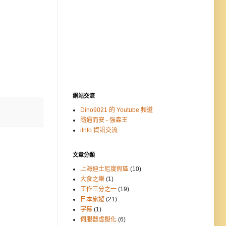
網站交流
Dino9021 的 Youtube 頻道
隨遇而安 - 強森王
iInfo 資訊交流
文章分類
上海迪士尼度假區
(10)
大食之樂
(1)
工作三分之一
(19)
日本旅遊
(21)
字幕
(1)
伺服器虛擬化
(6)