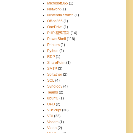
Microsoft365
(1)
Network
(1)
Nintendo Switch
(1)
Office365
(1)
OneDrive
(1)
PHP 程式設計
(14)
PowerShell
(118)
Printers
(1)
Python
(2)
RDP
(1)
SharePoint
(1)
SMTP
(3)
SoftEther
(2)
SQL
(4)
Synology
(4)
Teams
(2)
ubuntu
(1)
UPD
(2)
VBScript
(20)
VDI
(23)
Veeam
(1)
Video
(2)