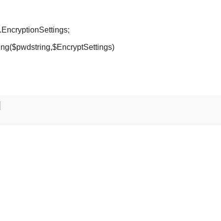
EncryptionSettings;
ng($pwdstring,$EncryptSettings)