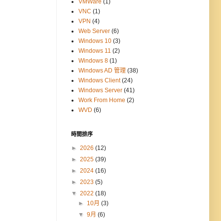
VMWare
(1)
VNC
(1)
VPN
(4)
Web Server
(6)
Windows 10
(3)
Windows 11
(2)
Windows 8
(1)
Windows AD 管理
(38)
Windows Client
(24)
Windows Server
(41)
Work From Home
(2)
WVD
(6)
時間排序
►
2026
(12)
►
2025
(39)
►
2024
(16)
►
2023
(5)
▼
2022
(18)
►
10月
(3)
▼
9月
(6)