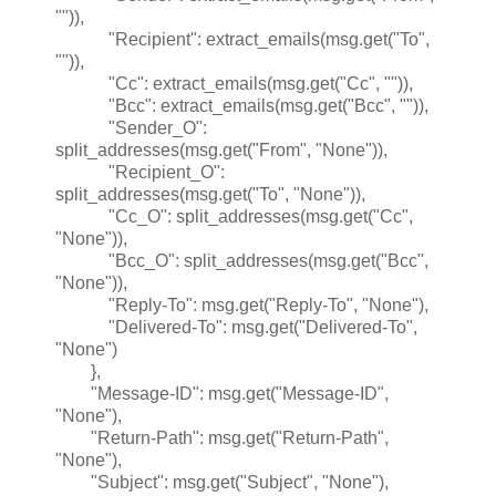
"")),
"Recipient": extract_emails(msg.get("To",
"")),
"Cc": extract_emails(msg.get("Cc", "")),
"Bcc": extract_emails(msg.get("Bcc", "")),
"Sender_O":
split_addresses(msg.get("From", "None")),
"Recipient_O":
split_addresses(msg.get("To", "None")),
"Cc_O": split_addresses(msg.get("Cc",
"None")),
"Bcc_O": split_addresses(msg.get("Bcc",
"None")),
"Reply-To": msg.get("Reply-To", "None"),
"Delivered-To": msg.get("Delivered-To",
"None")
},
"Message-ID": msg.get("Message-ID",
"None"),
"Return-Path": msg.get("Return-Path",
"None"),
"Subject": msg.get("Subject", "None"),