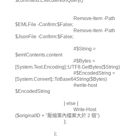
$command.ExecuteNonQuery()
Remove-Item -Path
$EMLFile -Confirm:$False;
Remove-Item -Path
$JsonFile -Confirm:$False;
#$String =
$emlContents.content
#$Bytes =
[System.Text.Encoding]::UTF8.GetBytes($String)
#$EncodedString =
[System.Convert]::ToBase64String($Bytes)
#write-host
$EncodedString
} else {
Write-Host
($originalID + "壓縮黨內檔案大於 2 個")
};
};