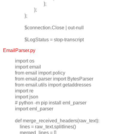
};
};
};
$connection.Close | out-null
$LogStatus = stop-transcript
EmailParser.py
import os
import email
from email import policy
from email.parser import BytesParser
from email.utils import getaddresses
import re
import json
# python -m pip install eml_parser
import eml_parser
def merge_received_headers(raw_text):
lines = raw_text.splitlines()
merged_lines = []