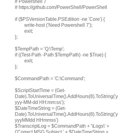
# Powershell 7
# https://github.com/PowerShell/PowerShell
if ($PSVersionTable.PSEdition -ne 'Core') {
write-host ('Need Powershell 7');
exit;
};
$TempPath = 'Q:\Temp';
if ((Test-Path -Path $TempPath) -ne $True) {
exit;
};
$CommandPath = 'C:\Command';
$ScriptStartTime = (Get-
Date).ToUniversalTime().AddHours(8).ToString('y
yyy-MM-dd HH:mm:ss');
$DateTimeString = (Get-
Date).ToUniversalTime().AddHours(8).ToString('y
yyyMMdd HHmmss')
$TranscriptLog = $CommandPath + '\Logs\' +
('Correct MSG Subject ' + $DateTimeString +