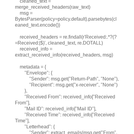
cleaned_text =
merge_received_headers(raw_text)
msg =
BytesParser(policy=policy.default).parsebytes(cl
eaned_text.encode())
received_headers = re.findall(r'Received:.*?(?
=Received:|$)', cleaned_text, re.DOTALL)
received_info =
extract_received_info(received_headers, msg)
metadata = {
"Envelope": {
"Sender": msg.get("Return-Path", "None"),
"Recipient": msg.get("x-receiver", "None")
},
"Received From": received_info["Received
From"],
"Mail ID": received_info["Mail ID"],
"Received Time": received_info["Received
Time"],
"Letterhead": {
"Sender": extract_emails(msg.get("From",