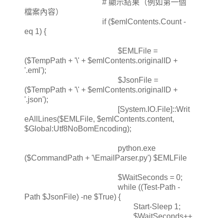
# 顯示結果（例如第一個
檔案內容）
if ($emlContents.Count -
eq 1) {
$EMLFile =
($TempPath + '\' + $emlContents.originalID +
'.eml');
$JsonFile =
($TempPath + '\' + $emlContents.originalID +
'.json');
[System.IO.File]::Writ
eAllLines($EMLFile, $emlContents.content,
$Global:Utf8NoBomEncoding);
python.exe
($CommandPath + '\EmailParser.py') $EMLFile
$WaitSeconds = 0;
while ((Test-Path -
Path $JsonFile) -ne $True) {
Start-Sleep 1;
$WaitSeconds++