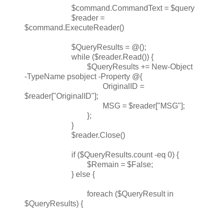
$command.CommandText = $query
$reader =
$command.ExecuteReader()
$QueryResults = @();
while ($reader.Read()) {
$QueryResults += New-Object
-TypeName psobject -Property @{
OriginalID =
$reader["OriginalID"];
MSG = $reader["MSG"];
};
}
$reader.Close()
if ($QueryResults.count -eq 0) {
$Remain = $False;
} else {
foreach ($QueryResult in
$QueryResults) {