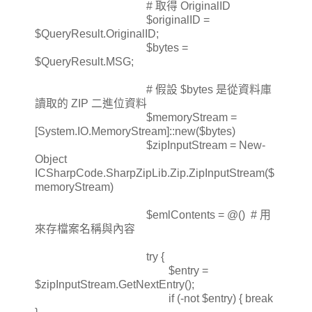
# 取得 OriginalID
$originalID =
$QueryResult.OriginalID;
$bytes =
$QueryResult.MSG;
# 假設 $bytes 是從資料庫
讀取的 ZIP 二進位資料
$memoryStream =
[System.IO.MemoryStream]::new($bytes)
$zipInputStream = New-
Object
ICSharpCode.SharpZipLib.Zip.ZipInputStream($
memoryStream)
$emlContents = @() # 用
來存檔案名稱與內容
try {
$entry =
$zipInputStream.GetNextEntry();
if (-not $entry) { break