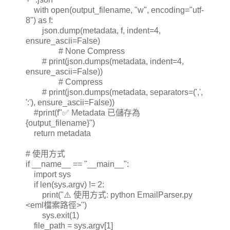
with open(output_filename, "w", encoding="utf-
8") as f:
json.dump(metadata, f, indent=4,
ensure_ascii=False)
# None Compress
# print(json.dumps(metadata, indent=4,
ensure_ascii=False))
# Compress
# print(json.dumps(metadata, separators=(',',
':'), ensure_ascii=False))
#print(f"✅ Metadata 已儲存為
{output_filename}")
return metadata
# 使用方式
if __name__ == "__main__":
import sys
if len(sys.argv) != 2:
print("⚠️ 使用方式: python EmailParser.py
<eml檔案路徑>")
sys.exit(1)
file_path = sys.argv[1]