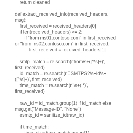
return cleaned
def extract_received_info(received_headers,
msg):
first_received = received_headers[0]
if len(received_headers) >= 2:
if "from ms01.contoso.com" in first_received
or "from ms02.contoso.com" in first_received:
first_received = received_headers[1]
smtp_match = re.search(r'from\s+([^\s]+)',
first_received)
id_match = re.search(r'ESMTPS?\s+id\s+
([^\s]+)', first_received)
time_match = re.search(r';\s+(.*)',
first_received)
raw_id = id_match.group(1) if id_match else
msg.get("Message-ID", "None")
esmtp_id = sanitize_id(raw_id)
if time_match:
time_str = time_match.group(1)