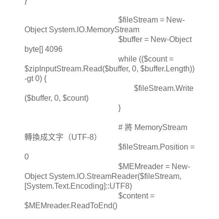
}
$fileStream = New-
Object System.IO.MemoryStream
$buffer = New-Object
byte[] 4096
while (($count =
$zipInputStream.Read($buffer, 0, $buffer.Length))
-gt 0) {
$fileStream.Write
($buffer, 0, $count)
}
# 將 MemoryStream
轉換成文字（UTF-8）
$fileStream.Position =
0
$MEMreader = New-
Object System.IO.StreamReader($fileStream,
[System.Text.Encoding]::UTF8)
$content =
$MEMreader.ReadToEnd()