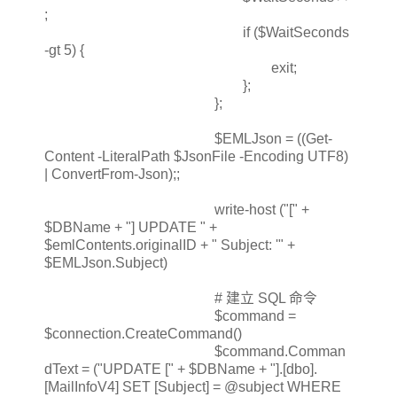
;
if ($WaitSeconds
-gt 5) {
exit;
};
};
$EMLJson = ((Get-
Content -LiteralPath $JsonFile -Encoding UTF8)
| ConvertFrom-Json);;
write-host ("[" +
$DBName + "] UPDATE " +
$emlContents.originalID + " Subject: '" +
$EMLJson.Subject)
# 建立 SQL 命令
$command =
$connection.CreateCommand()
$command.Comman
dText = ("UPDATE [" + $DBName + "].[dbo].
[MailInfoV4] SET [Subject] = @subject WHERE