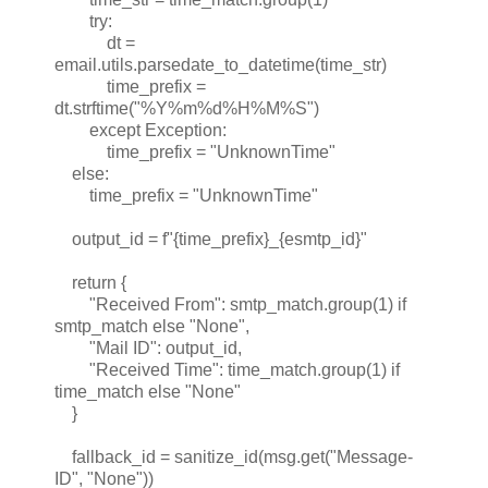
try:
dt =
email.utils.parsedate_to_datetime(time_str)
time_prefix =
dt.strftime("%Y%m%d%H%M%S")
except Exception:
time_prefix = "UnknownTime"
else:
time_prefix = "UnknownTime"
output_id = f"{time_prefix}_{esmtp_id}"
return {
"Received From": smtp_match.group(1) if
smtp_match else "None",
"Mail ID": output_id,
"Received Time": time_match.group(1) if
time_match else "None"
}
fallback_id = sanitize_id(msg.get("Message-
ID", "None"))