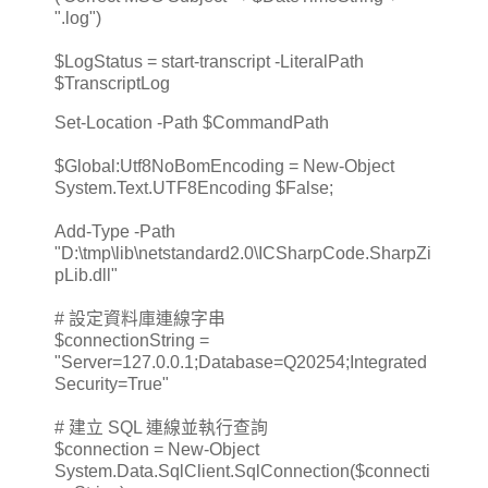
".log")
$LogStatus = start-transcript -LiteralPath
$TranscriptLog
Set-Location -Path $CommandPath
$Global:Utf8NoBomEncoding = New-Object
System.Text.UTF8Encoding $False;
Add-Type -Path
"D:\tmp\lib\netstandard2.0\ICSharpCode.SharpZi
pLib.dll"
# 設定資料庫連線字串
$connectionString =
"Server=127.0.0.1;Database=Q20254;Integrated
Security=True"
# 建立 SQL 連線並執行查詢
$connection = New-Object
System.Data.SqlClient.SqlConnection($connecti