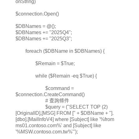
onString)
$connection.Open()
$DBNames = @();
$DBNames += "2025Q4";
$DBNames += "2025Q3";
foreach ($DBName in $DBNames) {
$Remain = $True;
while ($Remain -eq $True) {
$command =
$connection.CreateCommand()
# 查詢條件
$query = ("SELECT TOP (2)
[OriginalID],[MSG] FROM [" + $DBName + "].
[dbo].[MailInfoV4] where [Subject] like '%from
ms01.contoso.com%' and [Subject] like
'%MSW.contoso.com.tw%'");