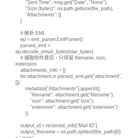
"Sent Time": msg.get("Date", "None"),
"Size (bytes)": os.path.getsize(file_path),
"Attachments": []
}
# 解析 EML
ep = eml_parser.EmlParser()
parsed_eml =
ep.decode_email_bytes(raw_bytes)
# 擷取附件資訊，只保留 filename, size,
extension
attachments_info = []
for attachment in parsed_eml.get("attachment",
[]):
metadata["Attachments"].append({
"filename": attachment.get("filename"),
"size": attachment.get("size"),
"extension": attachment.get("extension")
})
output_id = received_info["Mail ID"]
output_filename = os.path.splitext(file_path)[0]
+ ".json"