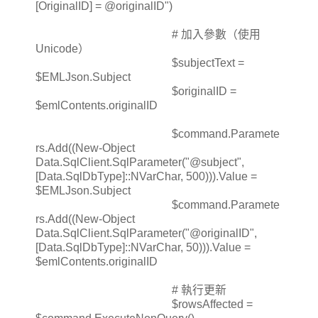
[OriginalID] = @originalID")
# 加入參數（使用
Unicode）
$subjectText =
$EMLJson.Subject
$originalID =
$emlContents.originalID
$command.Paramete
rs.Add((New-Object
Data.SqlClient.SqlParameter("@subject",
[Data.SqlDbType]::NVarChar, 500))).Value =
$EMLJson.Subject
$command.Paramete
rs.Add((New-Object
Data.SqlClient.SqlParameter("@originalID",
[Data.SqlDbType]::NVarChar, 50))).Value =
$emlContents.originalID
# 執行更新
$rowsAffected =