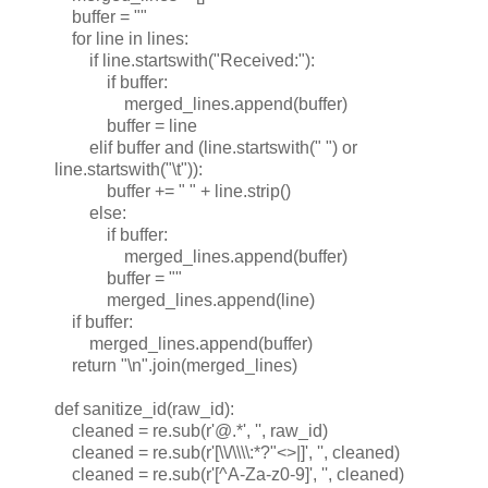
buffer = ""
for line in lines:
if line.startswith("Received:"):
if buffer:
merged_lines.append(buffer)
buffer = line
elif buffer and (line.startswith(" ") or
line.startswith("\t")):
buffer += " " + line.strip()
else:
if buffer:
merged_lines.append(buffer)
buffer = ""
merged_lines.append(line)
if buffer:
merged_lines.append(buffer)
return "\n".join(merged_lines)
def sanitize_id(raw_id):
cleaned = re.sub(r'@.*', '', raw_id)
cleaned = re.sub(r'[\\/\\\\:*?"<>|]', '', cleaned)
cleaned = re.sub(r'[^A-Za-z0-9]', '', cleaned)