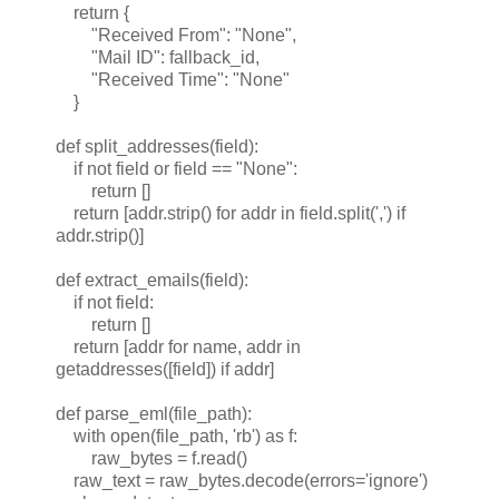
return {
"Received From": "None",
"Mail ID": fallback_id,
"Received Time": "None"
}
def split_addresses(field):
if not field or field == "None":
return []
return [addr.strip() for addr in field.split(',') if
addr.strip()]
def extract_emails(field):
if not field:
return []
return [addr for name, addr in
getaddresses([field]) if addr]
def parse_eml(file_path):
with open(file_path, 'rb') as f:
raw_bytes = f.read()
raw_text = raw_bytes.decode(errors='ignore')