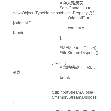
# 存入雜湊表
$emlContents +=
New-Object -TypeName psobject -Property @{
OriginalID =
$originalID;
content =
$content;
};
$MEMreader.Close()
$fileStream.Dispose()
} catch {
# 忽略錯誤，不顯示
訊息
break
}
$zipInputStream.Close()
$memoryStream.Dispose(
)