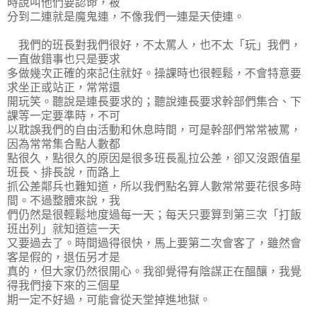
時說叫他們要認命，被
分到二連就是魔鬼連，不像我們一連是天使連。
我們的班長對我們很好，不太罵人，也不太「玩」我們，
一直做錯事也只是要求
多做幾次正確的來記住就好。操課時也很輕鬆，不會特意要
求坐正或站正，常常還
開玩笑。聽說是連長要求的；聽說連長要求幹部們集合、下
課等一定要準時，不可
以耽誤我們的自由活動和休息時間，可是幹部們常常被罵，
因為常常集合點人數都
點很久，點很久的原因是很多班長亂拉公差，卻又沒跟值星
班長、排長說，而路上
抓公差鄰兵也難知道，所以我們點名算人數常常要花很多時
間。不過整體來說，我
們仍然是很輕鬆地度過每一天；每天只要算到第三次「打飯
班出列」就知道這一天
又要過去了。時間過得很快，馬上要第二次會客了，雖然會
客是假的，退伍另才是
真的，但大家仍然很開心。我卻覺得有陰謀正在醞釀，我覺
得我們接下來的三個星
期一定不好過，可能會從天堂掉進地獄。