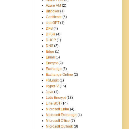
Azure VM
(2)
Bitlocker
(1)
Certificate
(5)
chatGPT
(1)
DFS
(4)
DFSR
(4)
DHCP
(1)
DNS
(2)
Edge
(1)
Email
(5)
Encrypt
(2)
Exchange
(6)
Exchange Online
(2)
FSLogix
(1)
Hyper-V
(15)
Java
(1)
Let's Encrypt
(18)
Line BOT
(14)
Microsoft Entra
(4)
Microsoft Exchange
(4)
Microsoft Office
(7)
Microsoft Outlook
(8)