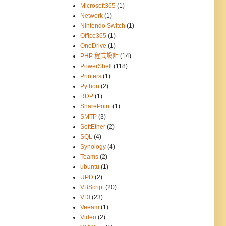
Microsoft365
(1)
Network
(1)
Nintendo Switch
(1)
Office365
(1)
OneDrive
(1)
PHP 程式設計
(14)
PowerShell
(118)
Printers
(1)
Python
(2)
RDP
(1)
SharePoint
(1)
SMTP
(3)
SoftEther
(2)
SQL
(4)
Synology
(4)
Teams
(2)
ubuntu
(1)
UPD
(2)
VBScript
(20)
VDI
(23)
Veeam
(1)
Video
(2)