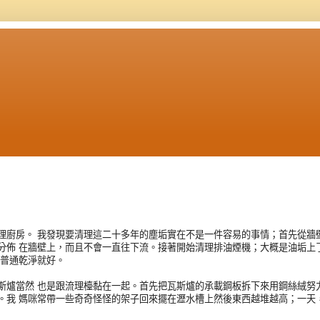
理廚房。 我發現要清理這二十多年的塵垢實在不是一件容易的事情；首先從牆壁
分佈 在牆壁上，而且不會一直往下流。接著開始清理排油煙機；大概是油垢上了
 普通乾淨就好。
斯爐當然 也是跟流理檯黏在一起。首先把瓦斯爐的承載鋼板拆下來用鋼絲絨努力
。我 媽咪常帶一些奇奇怪怪的架子回來擺在瀝水槽上然後東西越堆越高；一天，