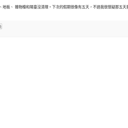
、地板、 雜物檯和陽臺沒清理。下次的假期很像有五天，不過我很懷疑那五天我