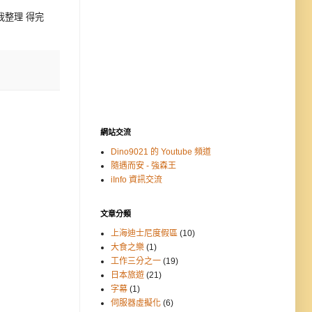
整理 得完
網站交流
Dino9021 的 Youtube 頻道
隨遇而安 - 強森王
iInfo 資訊交流
文章分類
上海迪士尼度假區
(10)
大食之樂
(1)
工作三分之一
(19)
日本旅遊
(21)
字幕
(1)
伺服器虛擬化
(6)