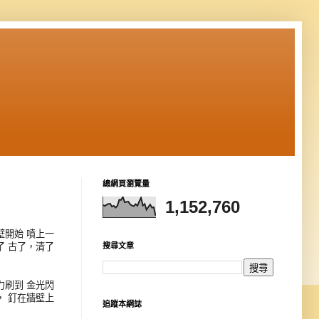
總網頁瀏覽量
1,152,760
開始 噴上一
 古了，清了
搜尋文章
刷到 金光閃
 釘在牆壁上
追蹤本網誌