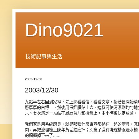
Dino9021
技術記事與生活
2003-12-30
2003/12/30
九點半左右回到家裡，先上網看看信、看看文章，接著便開始清
層厚厚的白博士，然後用保鮮膜貼上去，這樣可使清潔劑均勻地
六、七次還是一堆黏在風扇葉片和機體上，兩小時後決定放棄，
我們家是用系統廚具，就是那種什麼東西都黏在一起的廚具，瓦
閃，再把流理檯上陳年黃垢給磨掉；別忘了還有洗碗槽跟瀝水槽
的櫥櫃掉下來了......