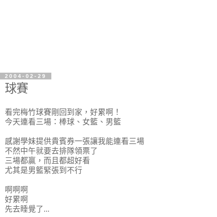
2004-02-29
球賽
看完梅竹球賽剛回到家，好累啊！
今天連看三場：棒球、女籃、男籃
感謝學妹提供貴賓券一張讓我能連看三場
不然中午就要去排隊領票了
三場都贏，而且都超好看
尤其是男籃緊張到不行
啊啊啊
好累啊
先去睡覺了...