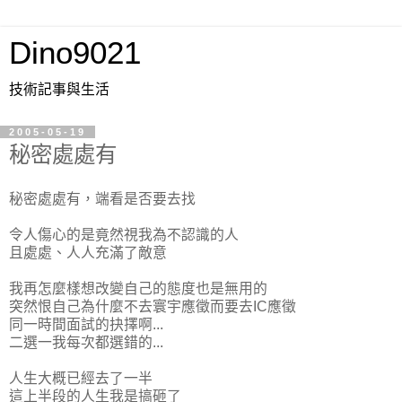
Dino9021
技術記事與生活
2005-05-19
秘密處處有
秘密處處有，端看是否要去找
令人傷心的是竟然視我為不認識的人
且處處、人人充滿了敵意
我再怎麼樣想改變自己的態度也是無用的
突然恨自己為什麼不去寰宇應徵而要去IC應徵
同一時間面試的抉擇啊...
二選一我每次都選錯的...
人生大概已經去了一半
這上半段的人生我是搞砸了