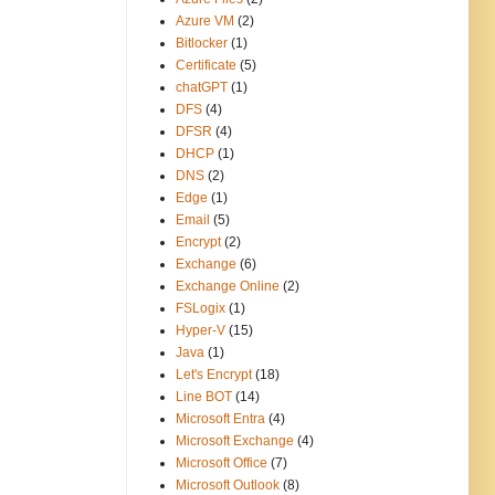
Azure VM
(2)
Bitlocker
(1)
Certificate
(5)
chatGPT
(1)
DFS
(4)
DFSR
(4)
DHCP
(1)
DNS
(2)
Edge
(1)
Email
(5)
Encrypt
(2)
Exchange
(6)
Exchange Online
(2)
FSLogix
(1)
Hyper-V
(15)
Java
(1)
Let's Encrypt
(18)
Line BOT
(14)
Microsoft Entra
(4)
Microsoft Exchange
(4)
Microsoft Office
(7)
Microsoft Outlook
(8)