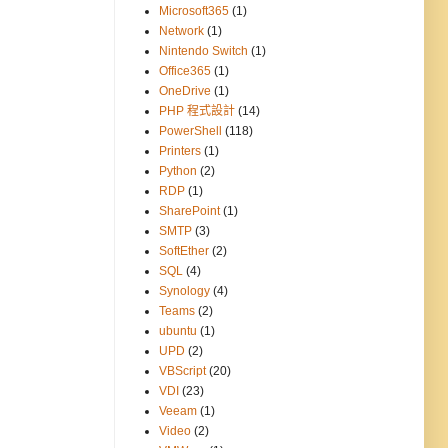
Microsoft365
(1)
Network
(1)
Nintendo Switch
(1)
Office365
(1)
OneDrive
(1)
PHP 程式設計
(14)
PowerShell
(118)
Printers
(1)
Python
(2)
RDP
(1)
SharePoint
(1)
SMTP
(3)
SoftEther
(2)
SQL
(4)
Synology
(4)
Teams
(2)
ubuntu
(1)
UPD
(2)
VBScript
(20)
VDI
(23)
Veeam
(1)
Video
(2)