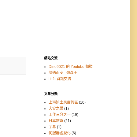
網站交流
Dino9021 的 Youtube 頻道
隨遇而安 - 強森王
iInfo 資訊交流
文章分類
上海迪士尼度假區
(10)
大食之樂
(1)
工作三分之一
(19)
日本旅遊
(21)
字幕
(1)
伺服器虛擬化
(6)