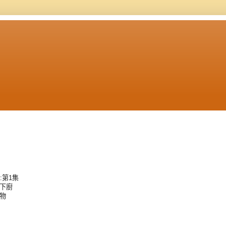
:第1集
多下廚
食物