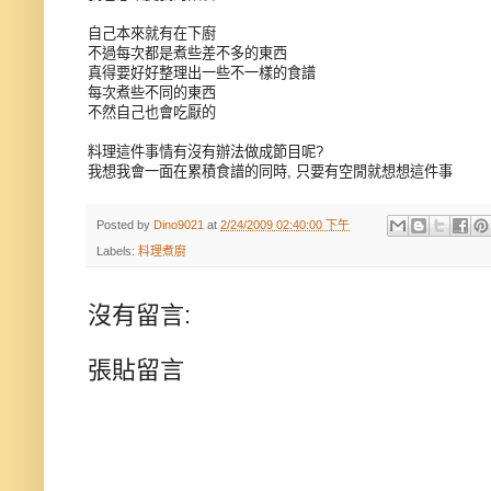
自己本來就有在下廚
不過每次都是煮些差不多的東西
真得要好好整理出一些不一樣的食譜
每次煮些不同的東西
不然自己也會吃厭的
料理這件事情有沒有辦法做成節目呢?
我想我會一面在累積食譜的同時, 只要有空閒就想想這件事
Posted by
Dino9021
at
2/24/2009 02:40:00 下午
Labels:
料理煮廚
沒有留言:
張貼留言