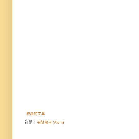
較新的文章
訂閱：
張貼留言 (Atom)