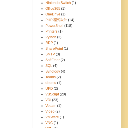
Nintendo Switch
(1)
Office365
(1)
OneDrive
(1)
PHP 程式設計
(14)
PowerShell
(118)
Printers
(1)
Python
(2)
RDP
(1)
SharePoint
(1)
SMTP
(3)
SoftEther
(2)
SQL
(4)
Synology
(4)
Teams
(2)
ubuntu
(1)
UPD
(2)
VBScript
(20)
VDI
(23)
Veeam
(1)
Video
(2)
VMWare
(1)
VNC
(1)