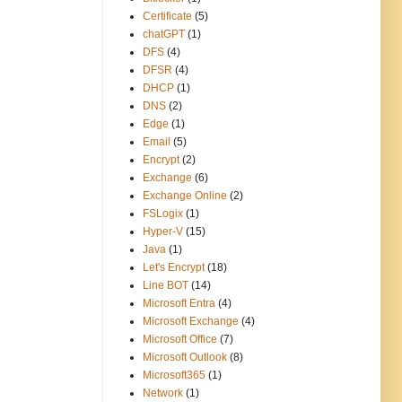
Certificate
(5)
chatGPT
(1)
DFS
(4)
DFSR
(4)
DHCP
(1)
DNS
(2)
Edge
(1)
Email
(5)
Encrypt
(2)
Exchange
(6)
Exchange Online
(2)
FSLogix
(1)
Hyper-V
(15)
Java
(1)
Let's Encrypt
(18)
Line BOT
(14)
Microsoft Entra
(4)
Microsoft Exchange
(4)
Microsoft Office
(7)
Microsoft Outlook
(8)
Microsoft365
(1)
Network
(1)