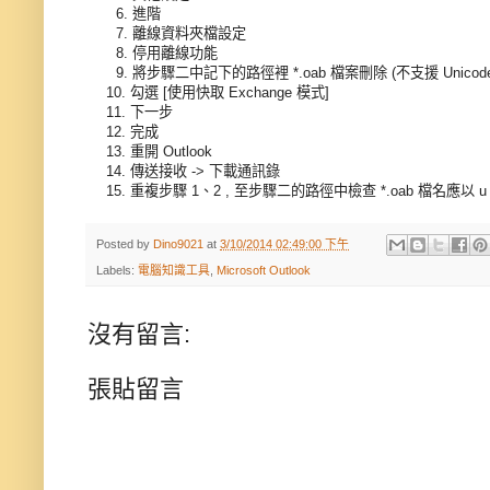
6. 進階
7. 離線資料夾檔設定
8. 停用離線功能
9. 將步驟二中記下的路徑裡 *.oab 檔案刪除 (不支援 Unico
10. 勾選 [使用快取 Exchange 模式]
11. 下一步
12. 完成
13. 重開 Outlook
14. 傳送接收 -> 下載通訊錄
15. 重複步驟 1、2 , 至步驟二的路徑中檢查 *.oab 檔名應以 u 開頭
Posted by
Dino9021
at
3/10/2014 02:49:00 下午
Labels:
電腦知識工具
,
Microsoft Outlook
沒有留言:
張貼留言