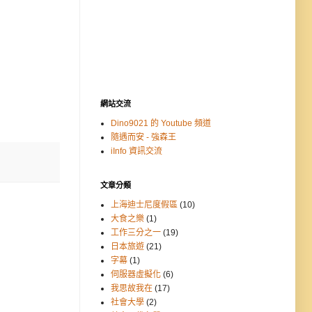
網站交流
Dino9021 的 Youtube 頻道
隨遇而安 - 強森王
iInfo 資訊交流
文章分類
上海迪士尼度假區
(10)
大食之樂
(1)
工作三分之一
(19)
日本旅遊
(21)
字幕
(1)
伺服器虛擬化
(6)
我思故我在
(17)
社會大學
(2)