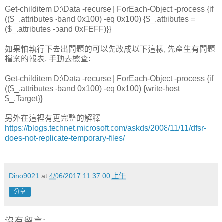
Get-childitem D:\Data -recurse | ForEach-Object -process {if
(($_.attributes -band 0x100) -eq 0x100) {$_.attributes =
($_.attributes -band 0xFEFF)}}
如果怕執行下去出問題的可以先改成以下這樣, 先產生有問題
檔案的報表, 手動去檢查:
Get-childitem D:\Data -recurse | ForEach-Object -process {if
(($_.attributes -band 0x100) -eq 0x100) {write-host
$_.Target}}
另外在這裡有更完整的解釋
https://blogs.technet.microsoft.com/askds/2008/11/11/dfsr-
does-not-replicate-temporary-files/
Dino9021
at
4/06/2017 11:37:00 上午
分享
沒有留言: