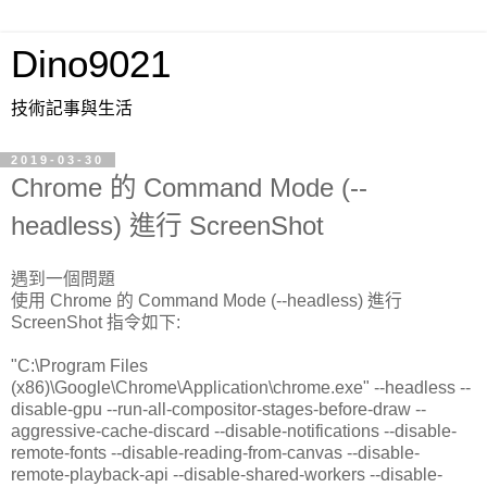
Dino9021
技術記事與生活
2019-03-30
Chrome 的 Command Mode (--
headless) 進行 ScreenShot
遇到一個問題
使用 Chrome 的 Command Mode (--headless) 進行
ScreenShot 指令如下:
"C:\Program Files
(x86)\Google\Chrome\Application\chrome.exe" --headless --
disable-gpu --run-all-compositor-stages-before-draw --
aggressive-cache-discard --disable-notifications --disable-
remote-fonts --disable-reading-from-canvas --disable-
remote-playback-api --disable-shared-workers --disable-