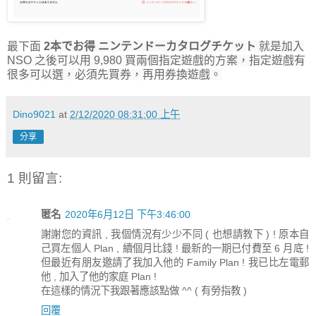
最下面
2本でお得 ニンテンドーカタログチケット
就是加入
NSO 之後可以用 9,980 買兩個指定遊戲的方案，指定遊戲有
很多可以選，必須先買券，再用券換遊戲。
Dino9021
at
2/12/2020 08:31:00 上午
分享
1 則留言:
匿名
2020年6月12日 下午3:46:00
謝謝您的資訊 , 我個情況有少少不同 ( 也想請教下 ) ! 原本自
己買左個人 Plan , 續個月比錢 ! 最新的一期已付費至 6 月底 !
但最近有朋友邀請了我加入他的 Family Plan ! 我已比左電郵
他 , 加入了他的家庭 Plan !
在這樣的情況下我跟著應該點做 ^^ ( 有勞指教 )
回覆