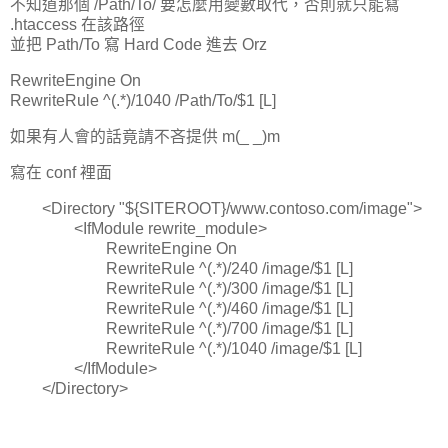
不知道那個 /Path/To/ 要怎麼用變數取代，否則就只能寫
.htaccess 在該路徑
並把 Path/To 寫 Hard Code 進去 Orz
RewriteEngine On
RewriteRule ^(.*)/1040 /Path/To/$1 [L]
如果有人會的話竟請不吝提供 m(_ _)m
寫在 conf 裡面
<Directory "${SITEROOT}/www.contoso.com/image">
<IfModule rewrite_module>
RewriteEngine On
RewriteRule ^(.*)/240 /image/$1 [L]
RewriteRule ^(.*)/300 /image/$1 [L]
RewriteRule ^(.*)/460 /image/$1 [L]
RewriteRule ^(.*)/700 /image/$1 [L]
RewriteRule ^(.*)/1040 /image/$1 [L]
</IfModule>
</Directory>