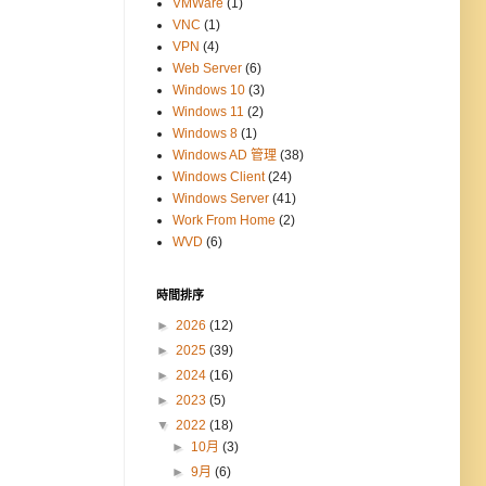
VMWare
(1)
VNC
(1)
VPN
(4)
Web Server
(6)
Windows 10
(3)
Windows 11
(2)
Windows 8
(1)
Windows AD 管理
(38)
Windows Client
(24)
Windows Server
(41)
Work From Home
(2)
WVD
(6)
時間排序
►
2026
(12)
►
2025
(39)
►
2024
(16)
►
2023
(5)
▼
2022
(18)
►
10月
(3)
►
9月
(6)