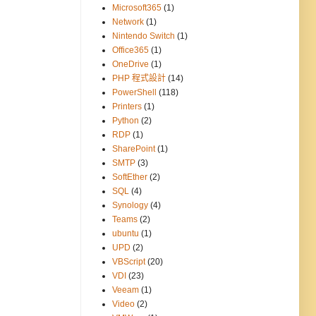
Microsoft365
(1)
Network
(1)
Nintendo Switch
(1)
Office365
(1)
OneDrive
(1)
PHP 程式設計
(14)
PowerShell
(118)
Printers
(1)
Python
(2)
RDP
(1)
SharePoint
(1)
SMTP
(3)
SoftEther
(2)
SQL
(4)
Synology
(4)
Teams
(2)
ubuntu
(1)
UPD
(2)
VBScript
(20)
VDI
(23)
Veeam
(1)
Video
(2)