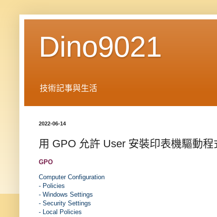
Dino9021
技術記事與生活
2022-06-14
用 GPO 允許 User 安裝印表機驅動
GPO
Computer Configuration
- Policies
- Windows Settings
- Security Settings
- Local Policies