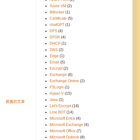
Azure VM
(2)
Bitlocker
(1)
Certificate
(5)
chatGPT
(1)
DFS
(4)
DFSR
(4)
DHCP
(1)
DNS
(2)
Edge
(1)
Email
(5)
Encrypt
(2)
Exchange
(6)
Exchange Online
(2)
FSLogix
(1)
Hyper-V
(15)
Java
(1)
較舊的文章
Let's Encrypt
(18)
Line BOT
(14)
Microsoft Entra
(4)
Microsoft Exchange
(4)
Microsoft Office
(7)
Microsoft Outlook
(8)