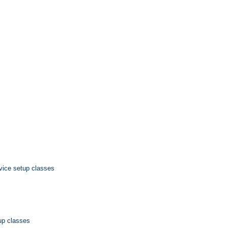
device setup classes
tup classes