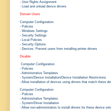
- User Rights Assignment
- Load and unload device drivers
Domain Users
Computer Configuration
- Policies
- Windows Settings
- Security Settings
- Local Policies
- Security Options
- Devices: Prevent users from installing printer drivers
Disable
Computer Configuration
- Policies
- Administrative Templates
- System/Device Installation/Device Installation Restrictions
- Allow installation of devices using drivers that match these 
Computer Configuration
- Policies
- Administrative Templates
- System/Driver Installation
- Allow non-administrators to install drivers for these device se