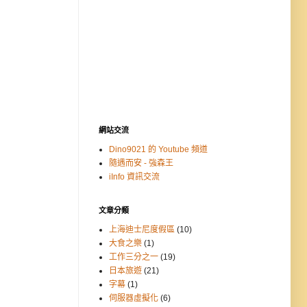
網站交流
Dino9021 的 Youtube 頻道
隨遇而安 - 強森王
iInfo 資訊交流
文章分類
上海迪士尼度假區
(10)
大食之樂
(1)
工作三分之一
(19)
日本旅遊
(21)
字幕
(1)
伺服器虛擬化
(6)