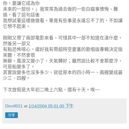
你，要讓它成為你
未來的一部份。』我常常為過去做的一些白癡事懊悔、難
過，看了這句話後
我想試著這樣做做看。畢竟有些事是永遠忘不了的，不如讓
它想不起來。
剛剛又帶了兩部電影來看，可惜其中一部不知道在演什麼，
然後另一部又
有點恐怖噁心。還好我有帶超時空要塞的歌唱版專輯決定版
來聽，不然會很
無聊。風浪又變小了，天氣轉好；雖然說比較不會那麼冷，
可是船變多了。
其實說變多也沒多多少，就從原本的四小時一、兩艘變成最
少三、四艘。
下次放假是大年初二晚上六點，還有十天。唉~~
Dino9021
at
1/14/2004 05:01:00 下午
分享