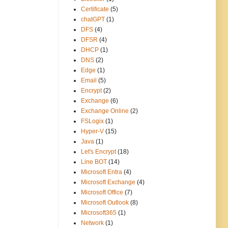
Certificate
(5)
chatGPT
(1)
DFS
(4)
DFSR
(4)
DHCP
(1)
DNS
(2)
Edge
(1)
Email
(5)
Encrypt
(2)
Exchange
(6)
Exchange Online
(2)
FSLogix
(1)
Hyper-V
(15)
Java
(1)
Let's Encrypt
(18)
Line BOT
(14)
Microsoft Entra
(4)
Microsoft Exchange
(4)
Microsoft Office
(7)
Microsoft Outlook
(8)
Microsoft365
(1)
Network
(1)