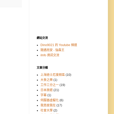
網站交流
Dino9021 的 Youtube 頻道
隨遇而安 - 強森王
iInfo 資訊交流
文章分類
上海迪士尼度假區
(10)
大食之樂
(1)
工作三分之一
(19)
日本旅遊
(21)
字幕
(1)
伺服器虛擬化
(6)
我思故我在
(17)
社會大學
(2)