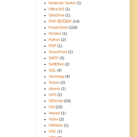
Nintendo Switch
(1)
Office365
(1)
OneDrive
(1)
PHP 程式設計
(14)
PowerShell
(118)
Printers
(1)
Python
(2)
RDP
(1)
SharePoint
(1)
SMTP
(3)
SoftEther
(2)
SQL
(4)
Synology
(4)
Teams
(2)
ubuntu
(1)
UPD
(2)
VBScript
(20)
VDI
(23)
Veeam
(1)
Video
(2)
VMWare
(1)
VNC
(1)