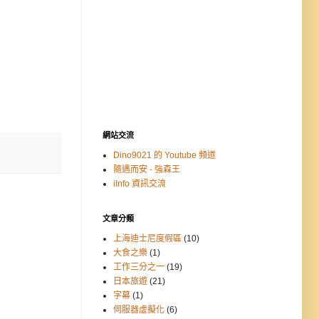
網站交流
Dino9021 的 Youtube 頻道
隨遇而安 - 強森王
iInfo 資訊交流
文章分類
上海迪士尼度假區
(10)
大食之樂
(1)
工作三分之一
(19)
日本旅遊
(21)
字幕
(1)
伺服器虛擬化
(6)