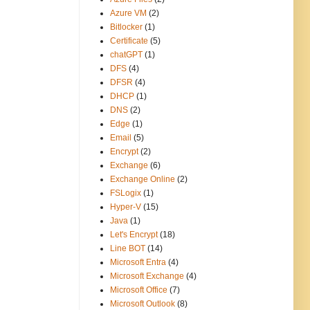
Azure VM
(2)
Bitlocker
(1)
Certificate
(5)
chatGPT
(1)
DFS
(4)
DFSR
(4)
DHCP
(1)
DNS
(2)
Edge
(1)
Email
(5)
Encrypt
(2)
Exchange
(6)
Exchange Online
(2)
FSLogix
(1)
Hyper-V
(15)
Java
(1)
Let's Encrypt
(18)
Line BOT
(14)
Microsoft Entra
(4)
Microsoft Exchange
(4)
Microsoft Office
(7)
Microsoft Outlook
(8)