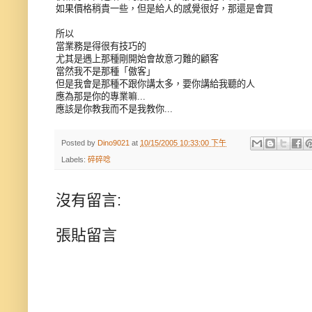
如果價格稍貴一些，但是給人的感覺很好，那還是會買
所以
當業務是得很有技巧的
尤其是遇上那種剛開始會故意刁難的顧客
當然我不是那種「傲客」
但是我會是那種不跟你講太多，要你講給我聽的人
應為那是你的專業嘛...
應該是你教我而不是我教你...
Posted by
Dino9021
at
10/15/2005 10:33:00 下午
Labels:
碎碎唸
沒有留言:
張貼留言