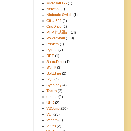
Microsoft365
(1)
Network
(1)
Nintendo Switch
(1)
Office365
(1)
OneDrive
(1)
PHP 程式設計
(14)
PowerShell
(118)
Printers
(1)
Python
(2)
RDP
(1)
SharePoint
(1)
SMTP
(3)
SoftEther
(2)
SQL
(4)
Synology
(4)
Teams
(2)
ubuntu
(1)
UPD
(2)
VBScript
(20)
VDI
(23)
Veeam
(1)
Video
(2)