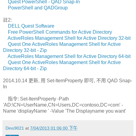
Quest PowerShell - QAD Snap-In
PowerShell and QADGroup
註2:
DELL Quest Software
Free PowerShell Commands for Active Directory
ActiveRoles Management Shell for Active Directory 32-bit
Quest One ActiveRoles Management Shell for Active
Directory 32-bit - Zip
ActiveRoles Management Shell for Active Directory 64-bit
Quest One ActiveRoles Management Shell for Active
Directory 64-bit - Zip
2014.10.14 更新, 用 Set-ItemProperty 即可, 不用 QAD Snap-
In
指令: Set-ItemProperty -Path
'AD:\CN=UserName,CN=Users,DC=contoso,DC=com' -
Name 'displayName ' -Value 'The Displayname you want'
Dino9021
at
7/04/2013 01:06:00 下午