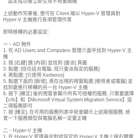
設定成功後立即生效不用重開機
上述動作完畢後, 便可在 Client 端以 Hyper-V 管理員對
Hyper-V 主機進行各項管理作業
即時移轉的必要設定:
一、AD 物件
1. 在 AD Users and Computers 管理介面中找到 Hyper-V 主
機
2. 按 [右鍵] 選 [內容] 並找到 [委派] 頁籤
3. 點選: [信任這台電腦, 但只委派指定的服務]
4. 再點選: [只使用 Kerberos]
5. 點選下面的 [新增], 再在出現的視窗點選 [使用者或電腦] 並
找到要進行移轉的另一台 Hyper-V 主機
6. 按下 [確定] 後的視窗會顯示所有可授權的服務, 只需要選擇
【cifs】和【Microsoft Virtual System Migration Service】這
二項服務即可
7. 按 [確定], 在可用的服務列表中就會顯示上述兩個服務, 檢
查一下服務類型與電腦名稱一定要正確
二、Hyper-V 主機
1. 在 Hyper-V 管理員中對欲設定的 Hyper-V 主機上按右鍵選