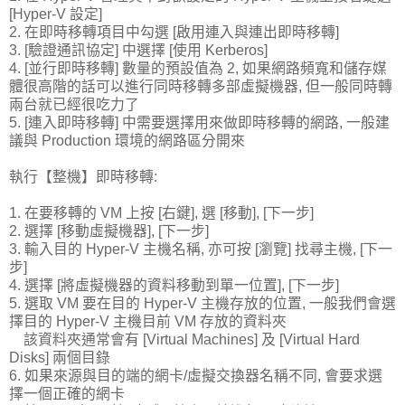
[Hyper-V 設定]
2. 在即時移轉項目中勾選 [啟用連入與連出即時移轉]
3. [驗證通訊協定] 中選擇 [使用 Kerberos]
4. [並行即時移轉] 數量的預設值為 2, 如果網路頻寬和儲存媒
體很高階的話可以進行同時移轉多部虛擬機器, 但一般同時轉
兩台就已經很吃力了
5. [連入即時移轉] 中需要選擇用來做即時移轉的網路, 一般建
議與 Production 環境的網路區分開來
執行【整機】即時移轉:
1. 在要移轉的 VM 上按 [右鍵], 選 [移動], [下一步]
2. 選擇 [移動虛擬機器], [下一步]
3. 輸入目的 Hyper-V 主機名稱, 亦可按 [瀏覽] 找尋主機, [下一
步]
4. 選擇 [將虛擬機器的資料移動到單一位置], [下一步]
5. 選取 VM 要在目的 Hyper-V 主機存放的位置, 一般我們會選
擇目的 Hyper-V 主機目前 VM 存放的資料夾
該資料夾通常會有 [Virtual Machines] 及 [Virtual Hard
Disks] 兩個目錄
6. 如果來源與目的端的網卡/虛擬交換器名稱不同, 會要求選
擇一個正確的網卡