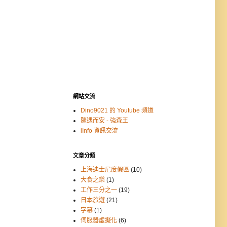
網站交流
Dino9021 的 Youtube 頻道
隨遇而安 - 強森王
iInfo 資訊交流
文章分類
上海迪士尼度假區
(10)
大食之樂
(1)
工作三分之一
(19)
日本旅遊
(21)
字幕
(1)
伺服器虛擬化
(6)