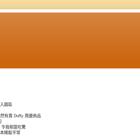
進入園區
然有賣 Duffy 周邊商品
的
, 令我相當吃驚
根本稀鬆平常