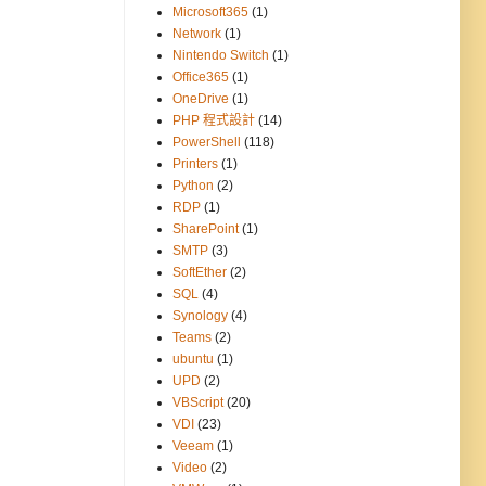
Microsoft365
(1)
Network
(1)
Nintendo Switch
(1)
Office365
(1)
OneDrive
(1)
PHP 程式設計
(14)
PowerShell
(118)
Printers
(1)
Python
(2)
RDP
(1)
SharePoint
(1)
SMTP
(3)
SoftEther
(2)
SQL
(4)
Synology
(4)
Teams
(2)
ubuntu
(1)
UPD
(2)
VBScript
(20)
VDI
(23)
Veeam
(1)
Video
(2)