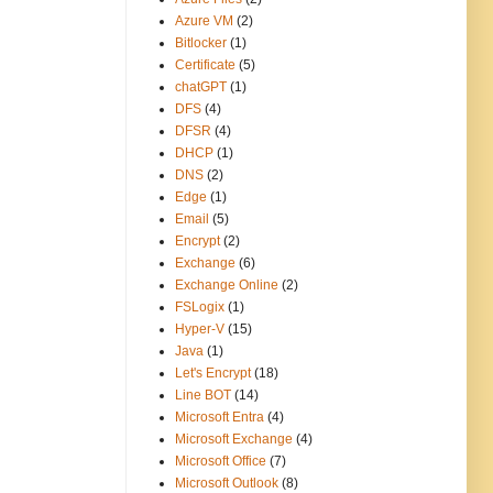
Azure VM
(2)
Bitlocker
(1)
Certificate
(5)
chatGPT
(1)
DFS
(4)
DFSR
(4)
DHCP
(1)
DNS
(2)
Edge
(1)
Email
(5)
Encrypt
(2)
Exchange
(6)
Exchange Online
(2)
FSLogix
(1)
Hyper-V
(15)
Java
(1)
Let's Encrypt
(18)
Line BOT
(14)
Microsoft Entra
(4)
Microsoft Exchange
(4)
Microsoft Office
(7)
Microsoft Outlook
(8)