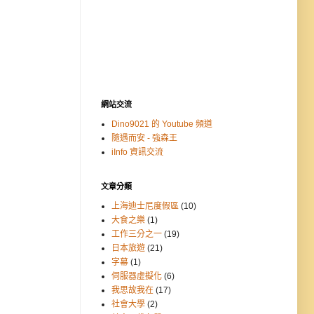
網站交流
Dino9021 的 Youtube 頻道
隨遇而安 - 強森王
iInfo 資訊交流
文章分類
上海迪士尼度假區
(10)
大食之樂
(1)
工作三分之一
(19)
日本旅遊
(21)
字幕
(1)
伺服器虛擬化
(6)
我思故我在
(17)
社會大學
(2)