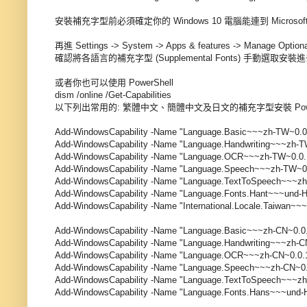
安裝補充字型前必須確定你的 
Windows 10 電腦能連到 Microsoft
再進 Settings -> System -> Apps & features -> Manage Optio
確認將各語言的補充字型 (Supplemental Fonts) 手動選取安裝
或者你也可以使用 PowerShell
dism /online /Get-Capabilities
以下列出常用的: 繁體中文、簡體中文及日文的補充字型安裝 Powersh
Add-WindowsCapability -Name "Language.Basic~~~zh-TW~0.0.
Add-WindowsCapability -Name "Language.Handwriting~~~zh-TW
Add-WindowsCapability -Name "Language.OCR~~~zh-TW~0.0.1
Add-WindowsCapability -Name "Language.Speech~~~zh-TW~0.0
Add-WindowsCapability -Name "Language.TextToSpeech~~~zh-
Add-WindowsCapability -Name "Language.Fonts.Hant~~~und-H
Add-WindowsCapability -Name "International.Locale.Taiwan~~~
Add-WindowsCapability -Name "Language.Basic~~~zh-CN~0.0.1
Add-WindowsCapability -Name "Language.Handwriting~~~zh-CN
Add-WindowsCapability -Name "Language.OCR~~~zh-CN~0.0.1.
Add-WindowsCapability -Name "Language.Speech~~~zh-CN~0.0
Add-WindowsCapability -Name "Language.TextToSpeech~~~zh-
Add-WindowsCapability -Name "Language.Fonts.Hans~~~und-H