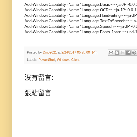
Add-WindowsCapability -Name "Language.Basic~~~ja-JP~0.0.1
Add-WindowsCapability -Name "Language.OCR~~~ja-JP~0.0.1.
Add-WindowsCapability -Name "Language.Handwriting~~~ja-JP~
Add-WindowsCapability -Name "Language.TextToSpeech~~~ja-J
Add-WindowsCapability -Name "Language.Speech~~~ja-JP~0.0.
Add-WindowsCapability -Name "Language.Fonts.Jpan~~~und-J
Posted by
Dino9021
at
2/24/2017 05:28:00 下午
Labels:
PowerShell
,
Windows Client
沒有留言:
張貼留言