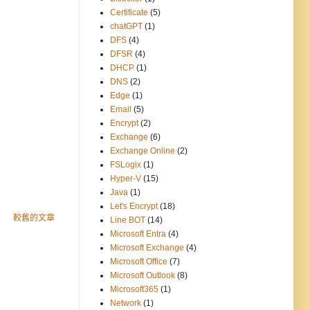
Certificate
(5)
chatGPT
(1)
DFS
(4)
DFSR
(4)
DHCP
(1)
DNS
(2)
Edge
(1)
Email
(5)
Encrypt
(2)
Exchange
(6)
Exchange Online
(2)
FSLogix
(1)
Hyper-V
(15)
Java
(1)
Let's Encrypt
(18)
較舊的文章
Line BOT
(14)
Microsoft Entra
(4)
Microsoft Exchange
(4)
Microsoft Office
(7)
Microsoft Outlook
(8)
Microsoft365
(1)
Network
(1)