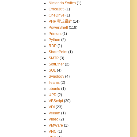
Nintendo Switch
(1)
Office365
(1)
OneDrive
(1)
PHP 程式設計
(14)
PowerShell
(118)
Printers
(1)
Python
(2)
RDP
(1)
SharePoint
(1)
SMTP
(3)
SoftEther
(2)
SQL
(4)
Synology
(4)
Teams
(2)
ubuntu
(1)
UPD
(2)
VBScript
(20)
VDI
(23)
Veeam
(1)
Video
(2)
VMWare
(1)
VNC
(1)