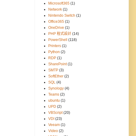
Microsoft365
(1)
Network
(1)
Nintendo Switch
(1)
Office365
(1)
OneDrive
(1)
PHP 程式設計
(14)
PowerShell
(118)
Printers
(1)
Python
(2)
RDP
(1)
SharePoint
(1)
SMTP
(3)
SoftEther
(2)
SQL
(4)
Synology
(4)
Teams
(2)
ubuntu
(1)
UPD
(2)
VBScript
(20)
VDI
(23)
Veeam
(1)
Video
(2)