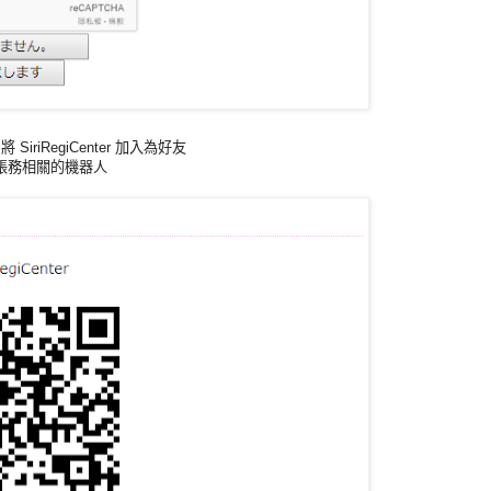
iriRegiCenter 加入為好友
ット 帳務相關的機器人