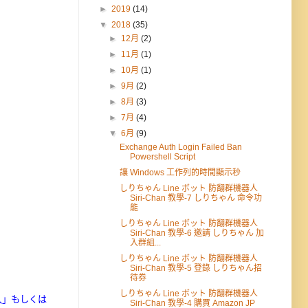
►
2019
(14)
▼
2018
(35)
►
12月
(2)
►
11月
(1)
►
10月
(1)
►
9月
(2)
►
8月
(3)
►
7月
(4)
▼
6月
(9)
Exchange Auth Login Failed Ban
Powershell Script
讓 Windows 工作列的時間顯示秒
しりちゃん Line ボット 防翻群機器人
Siri-Chan 教學-7 しりちゃん 命令功
能
しりちゃん Line ボット 防翻群機器人
Siri-Chan 教學-6 邀請 しりちゃん 加
入群組...
しりちゃん Line ボット 防翻群機器人
Siri-Chan 教學-5 登錄 しりちゃん招
待券
しりちゃん Line ボット 防翻群機器人
券購入」もしくは
Siri-Chan 教學-4 購買 Amazon JP