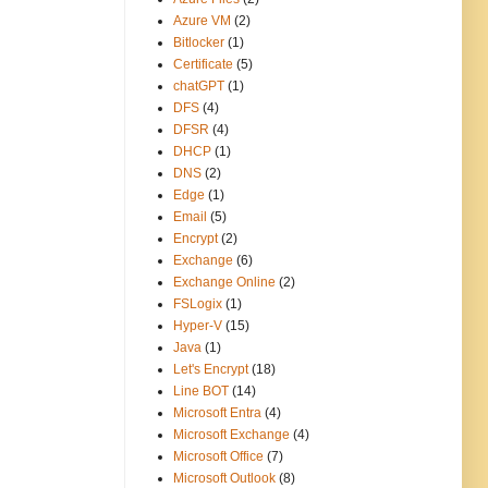
Azure VM
(2)
Bitlocker
(1)
Certificate
(5)
chatGPT
(1)
DFS
(4)
DFSR
(4)
DHCP
(1)
DNS
(2)
Edge
(1)
Email
(5)
Encrypt
(2)
Exchange
(6)
Exchange Online
(2)
FSLogix
(1)
Hyper-V
(15)
Java
(1)
Let's Encrypt
(18)
Line BOT
(14)
Microsoft Entra
(4)
Microsoft Exchange
(4)
Microsoft Office
(7)
Microsoft Outlook
(8)