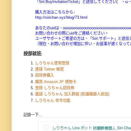
「Siri:BuyInvitationTicket」と送信してください(｀・ω・
購入方法はこちらから↓
http://sirichan.xyz/blog/73.html
あなたのuidは、oooooooooooooooooooooooooooooooo
お問い合わせの際にuidをご連絡ください。
ユーザサポートご希望の方は、「Siri:サポート」と送
（現在、お問い合わせ増加に伴い、お返事が遅くなって
按部就班:
しりちゃん使用登錄
連接 Twitter 帳號
招待券購入
購買 Amazon JP 禮物卡
登錄 しりちゃん
招待券
邀請
しりちゃん 加入群組 (
防護機器人追加)
しりちゃん 命令功能
記錄一下...