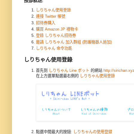
按部就班:
しりちゃん使用登錄
連接 Twitter 帳號
招待券購入
購買 Amazon JP 禮物卡
登錄 しりちゃん
招待券
邀請
しりちゃん 加入群組 (
防護機器人追加)
しりちゃん 命令功能
しりちゃん使用登錄
首先到
しりちゃん Line ボット
的網站
http://sirichan.xy
在上方選單點選最右側的
しりちゃん使用登錄
點選中間最大的按鈕:
しりちゃんの使用登録