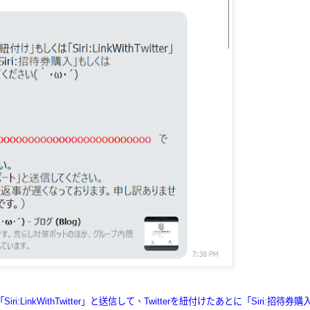
ri:LinkWithTwitter」と送信して、Twitterを紐付けたあとに「Siri:招待