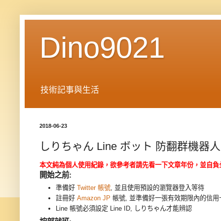
Dino9021
技術記事與生活
2018-06-23
しりちゃん Line ボット 防翻群機器人 
本文純為個人使用紀錄，欲參考者請先看一下文章年份，並自負
開始之前:
準備好
Twitter 帳號
, 並且使用預設的瀏覽器登入等待
註冊好
Amazon JP
帳號, 並準備好一張有效期限內的信用
Line 帳號必須設定 Line ID, しりちゃん才能辨認