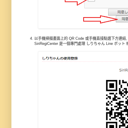
以手機掃描畫面上的 QR Code 或手機直接點選下方連結, 將 S
SiriRegiCenter 是一個專門處理 しりちゃん Line ボ