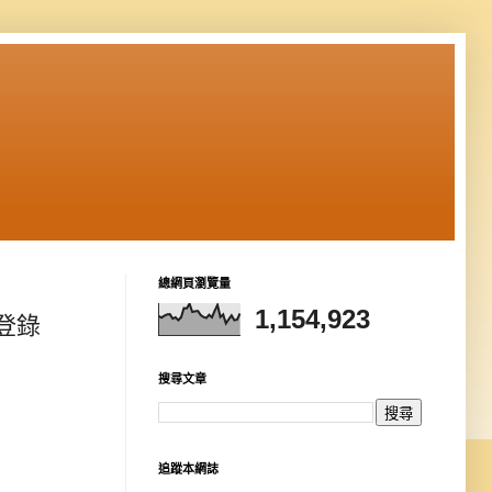
總網頁瀏覽量
1,154,923
用登錄
搜尋文章
追蹤本網誌