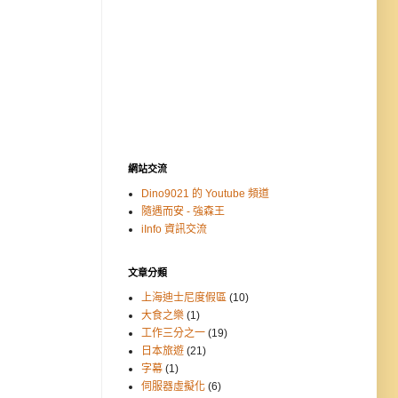
網站交流
Dino9021 的 Youtube 頻道
隨遇而安 - 強森王
iInfo 資訊交流
文章分類
上海迪士尼度假區
(10)
大食之樂
(1)
工作三分之一
(19)
日本旅遊
(21)
字幕
(1)
伺服器虛擬化
(6)