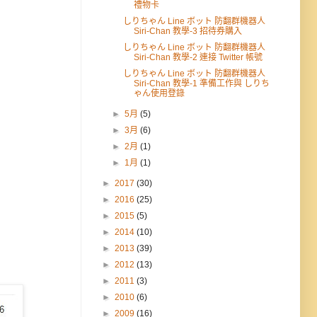
禮物卡
しりちゃん Line ボット 防翻群機器人
Siri-Chan 教學-3 招待券購入
しりちゃん Line ボット 防翻群機器人
Siri-Chan 教學-2 連接 Twitter 帳號
しりちゃん Line ボット 防翻群機器人
Siri-Chan 教學-1 準備工作與 しりち
ゃん使用登錄
►
5月
(5)
►
3月
(6)
►
2月
(1)
►
1月
(1)
►
2017
(30)
►
2016
(25)
►
2015
(5)
►
2014
(10)
►
2013
(39)
►
2012
(13)
►
2011
(3)
►
2010
(6)
►
2009
(16)