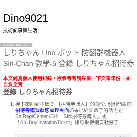
Dino9021
技術記事與生活
2018-06-23
しりちゃん Line ボット 防翻群機器人
Siri-Chan 教學-5 登錄 しりちゃん招待券
本文純為個人使用紀錄，欲參考者請先看一下文章年份，並
自負全責
登錄 しりちゃん
招待券
接下來回到步驟 3, 【招待券購入】的部份, 剛剛開啟的
招待券購買狀態管理頁面
如果已經失效了的話
再對
SiriRegiCenter 送出「Siri:招待券購入」或
「Siri:BuyInvitationTicket」訊息取得網頁就好了