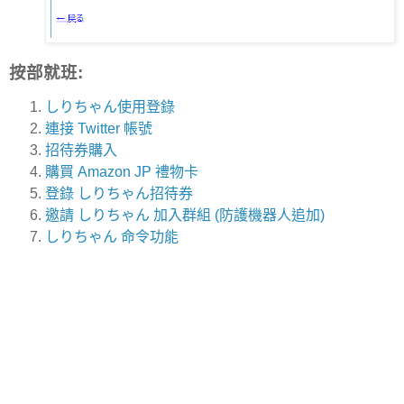
按部就班:
しりちゃん使用登錄
連接 Twitter 帳號
招待券購入
購買 Amazon JP 禮物卡
登錄 しりちゃん
招待券
邀請
しりちゃん 加入群組 (
防護機器人追加)
しりちゃん 命令功能