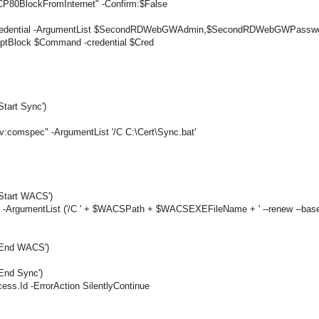
CP80BlockFromInternet" -Confirm:$False
Credential -ArgumentList $SecondRDWebGWAdmin,$SecondRDWebGWPassw
Block $Command -credential $Cred
Start Sync')
v:comspec" -ArgumentList '/C C:\Cert\Sync.bat'
 Start WACS')
 -ArgumentList ('/C ' + $WACSPath + $WACSEXEFileName + ' --renew --base
' End WACS')
End Sync')
s.Id -ErrorAction SilentlyContinue