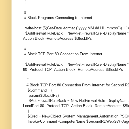
}
# -----------------
# Block Programs Connecting to Internet
write-host ($(Get-Date -format ("yyyy.MM.dd HH:mm:ss")) + ' 
$AddFirewallRuleBack = New-NetFirewallRule -DisplayName "Bl
Action Block -RemoteAddress $BlockIPs
# -----------------
# Block TCP Port 80 Connection From Internet
$AddFirewallRuleBack = New-NetFirewallRule -DisplayName "
80 -Protocol TCP -Action Block -RemoteAddress $BlockIPs
# -----------------
# Block TCP Port 80 Connection From Internet for Second
$Command = {
param($BlockIPs)
$AddFirewallRuleBack = New-NetFirewallRule -DisplayName
LocalPort 80 -Protocol TCP -Action Block -RemoteAddress $B
}
$Cred = New-Object System.Management.Automation.PS
Invoke-Command -ComputerName $SecondRDWebGW -Argumen