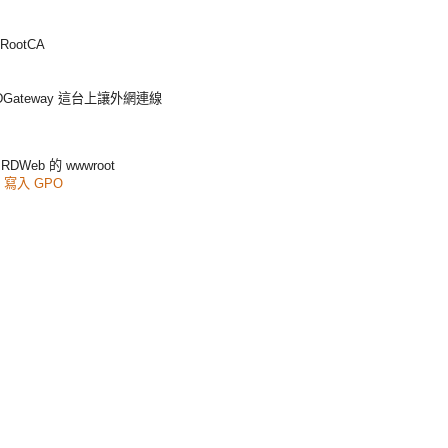
ootCA
/ RDGateway 這台上讓外網連線
RDWeb 的 wwwroot
取
寫入 GPO