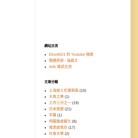
網站交流
Dino9021 的 Youtube 頻道
隨遇而安 - 強森王
iInfo 資訊交流
文章分類
上海迪士尼度假區
(10)
大食之樂
(1)
工作三分之一
(19)
日本旅遊
(21)
字幕
(1)
伺服器虛擬化
(6)
我思故我在
(17)
社會大學
(2)