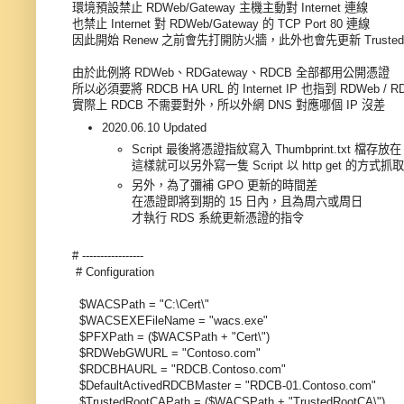
環境預設禁止 RDWeb/Gateway 主機主動對 Internet 連線
也禁止 Internet 對 RDWeb/Gateway 的 TCP Port 80 連線
因此開始 Renew 之前會先打開防火牆，此外也會先更新 TrustedR
由於此例將 RDWeb、RDGateway、RDCB 全部都用公開憑證
所以必須要將 RDCB HA URL 的 Internet IP 也指到 RDWeb 
實際上 RDCB 不需要對外，所以外網 DNS 對應哪個 IP 沒差
2020.06.10 Updated
Script 最後將憑證指紋寫入 Thumbprint.txt 檔存放在 
這樣就可以另外寫一隻 Script 以 http get 的方式抓
另外，為了彌補 GPO 更新的時間差
在憑證即將到期的 15 日內，且為周六或周日
才執行 RDS 系統更新憑證的指令
# -----------------
# Configuration
$WACSPath = "C:\Cert\"
$WACSEXEFileName = "wacs.exe"
$PFXPath = ($WACSPath + "Cert\")
$RDWebGWURL = "Contoso.com"
$RDCBHAURL = "RDCB.Contoso.com"
$DefaultActivedRDCBMaster = "RDCB-01.Contoso.com"
$TrustedRootCAPath = ($WACSPath + "TrustedRootCA\")