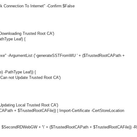
 Connection To Internet" -Confirm:$False
 Downloading Trusted Root CA')
thType Leaf) {
l.exe" -ArgumentList ('-generateSSTFromWU ' + ($TrustedRootCAPath +
) -PathType Leaf)) {
 Can not Update Trusted Root CA')
Updating Local Trusted Root CA')
Path + $TrustedRootCAFile)) | Import-Certificate -CertStoreLocation
' + $SecondRDWebGW + '\' + ($TrustedRootCAPath + $TrustedRootCAFile)) -R