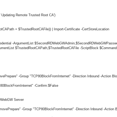
' Updating Remote Trusted Root CA')
CAPath + $TrustedRootCAFile)) | Import-Certificate -CertStoreLocation
Credential -ArgumentList $SecondRDWebGWAdmin,$SecondRDWebGWPassw
tList $TrustedRootCAPath,$TrustedRootCAFile -ScriptBlock $Command -
Prepare" -Group "TCP80BlockFromInternet" -Direction Inbound -Action Blo
80BlockFromInternet" -Confirm:$False
 RDWebGW Server
vePrepare" -Group "TCP80BlockFromInternet" -Direction Inbound -Action B