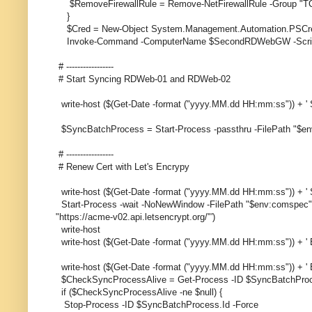
$RemoveFirewallRule = Remove-NetFirewallRule -Group "T
}
$Cred = New-Object System.Management.Automation.PS
Invoke-Command -ComputerName $SecondRDWebGW -Script
# -----------------
# Start Syncing RDWeb-01 and RDWeb-02
write-host ($(Get-Date -format ("yyyy.MM.dd HH:mm:ss")) + ' 
$SyncBatchProcess = Start-Process -passthru -FilePath "$en
# -----------------
# Renew Cert with Let's Encrypy
write-host ($(Get-Date -format ("yyyy.MM.dd HH:mm:ss")) + '
Start-Process -wait -NoNewWindow -FilePath "$env:comspec"
"https://acme-v02.api.letsencrypt.org/"')
write-host
write-host ($(Get-Date -format ("yyyy.MM.dd HH:mm:ss")) + 
write-host ($(Get-Date -format ("yyyy.MM.dd HH:mm:ss")) + ' 
$CheckSyncProcessAlive = Get-Process -ID $SyncBatchProces
if ($CheckSyncProcessAlive -ne $null) {
Stop-Process -ID $SyncBatchProcess.Id -Force