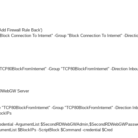
Add Firewall Rule Back')
ock Connection To Internet" -Group "Block Connection To Internet" -Directi
TCP80BlockFromInternet" -Group "TCP80BlockFromInternet" -Direction Inbou
 RDWebGW Server
 "TCP80BlockFromInternet" -Group "TCP80BlockFromInternet" -Direction Inb
lockIPs
Credential -ArgumentList $SecondRDWebGWAdmin,$SecondRDWebGWPassw
tList $BlockIPs -ScriptBlock $Command -credential $Cred