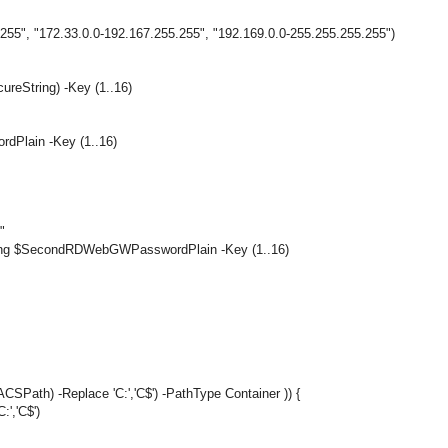
255", "172.33.0.0-192.167.255.255", "192.169.0.0-255.255.255.255")
reString) -Key (1..16)
rdPlain -Key (1..16)
"
ng $SecondRDWebGWPasswordPlain -Key (1..16)
CSPath) -Replace 'C:','C$') -PathType Container )) {
:','C$')