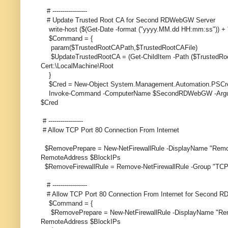
# -----------------
# Update Trusted Root CA for Second RDWebGW Server
write-host ($(Get-Date -format ("yyyy.MM.dd HH:mm:ss")) + 
$Command = {
param($TrustedRootCAPath,$TrustedRootCAFile)
$UpdateTrustedRootCA = (Get-ChildItem -Path ($TrustedRoot
Cert:\LocalMachine\Root
}
$Cred = New-Object System.Management.Automation.PS
Invoke-Command -ComputerName $SecondRDWebGW -Argumen
$Cred
# -----------------
# Allow TCP Port 80 Connection From Internet
$RemovePrepare = New-NetFirewallRule -DisplayName "Remove
RemoteAddress $BlockIPs
$RemoveFirewallRule = Remove-NetFirewallRule -Group "TCP
# -----------------
# Allow TCP Port 80 Connection From Internet for Second
$Command = {
$RemovePrepare = New-NetFirewallRule -DisplayName "Remo
RemoteAddress $BlockIPs