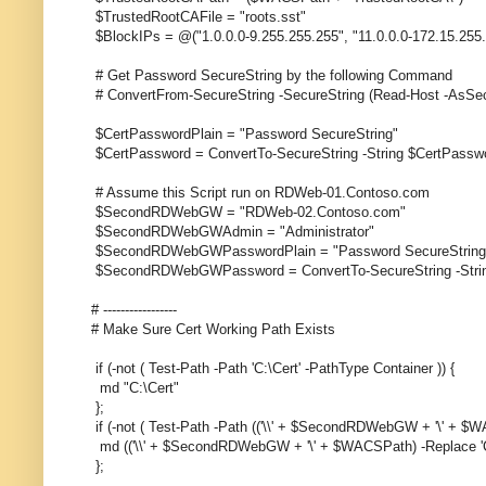
$TrustedRootCAFile = "roots.sst"
$BlockIPs = @("1.0.0.0-9.255.255.255", "11.0.0.0-172.15.255.
# Get Password SecureString by the following Command
# ConvertFrom-SecureString -SecureString (Read-Host -AsSecu
$CertPasswordPlain = "Password SecureString"
$CertPassword = ConvertTo-SecureString -String $CertPasswo
# Assume this Script run on RDWeb-01.Contoso.com
$SecondRDWebGW = "RDWeb-02.Contoso.com"
$SecondRDWebGWAdmin = "Administrator"
$SecondRDWebGWPasswordPlain = "Password SecureString
$SecondRDWebGWPassword = ConvertTo-SecureString -Stri
# -----------------
# Make Sure Cert Working Path Exists
if (-not ( Test-Path -Path 'C:\Cert' -PathType Container )) {
md "C:\Cert"
};
if (-not ( Test-Path -Path (('\\' + $SecondRDWebGW + '\' + $WA
md (('\\' + $SecondRDWebGW + '\' + $WACSPath) -Replace 'C
};