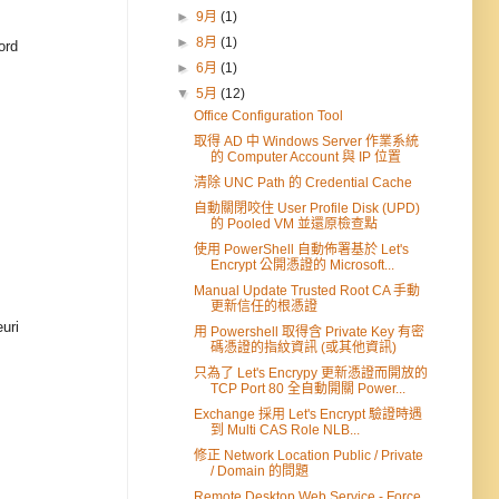
►
9月
(1)
►
8月
(1)
ord
►
6月
(1)
▼
5月
(12)
Office Configuration Tool
取得 AD 中 Windows Server 作業系統
的 Computer Account 與 IP 位置
清除 UNC Path 的 Credential Cache
自動關閉咬住 User Profile Disk (UPD)
的 Pooled VM 並還原檢查點
使用 PowerShell 自動佈署基於 Let's
Encrypt 公開憑證的 Microsoft...
Manual Update Trusted Root CA 手動
更新信任的根憑證
uri
用 Powershell 取得含 Private Key 有密
碼憑證的指紋資訊 (或其他資訊)
只為了 Let's Encrypy 更新憑證而開放的
TCP Port 80 全自動開關 Power...
Exchange 採用 Let's Encrypt 驗證時遇
到 Multi CAS Role NLB...
修正 Network Location Public / Private
/ Domain 的問題
Remote Desktop Web Service - Force