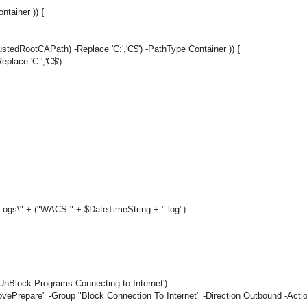
ntainer )) {
ustedRootCAPath) -Replace 'C:','C$') -PathType Container )) {
place 'C:','C$')
\Logs\" + ("WACS " + $DateTimeString + ".log")
UnBlock Programs Connecting to Internet')
repare" -Group "Block Connection To Internet" -Direction Outbound -Actio