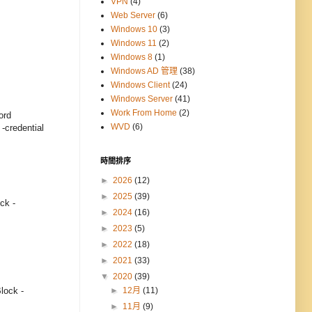
VPN
(4)
Web Server
(6)
Windows 10
(3)
Windows 11
(2)
Windows 8
(1)
Windows AD 管理
(38)
Windows Client
(24)
Windows Server
(41)
Work From Home
(2)
ord
WVD
(6)
credential
時間排序
►
2026
(12)
►
2025
(39)
ck -
►
2024
(16)
►
2023
(5)
►
2022
(18)
►
2021
(33)
▼
2020
(39)
lock -
►
12月
(11)
►
11月
(9)