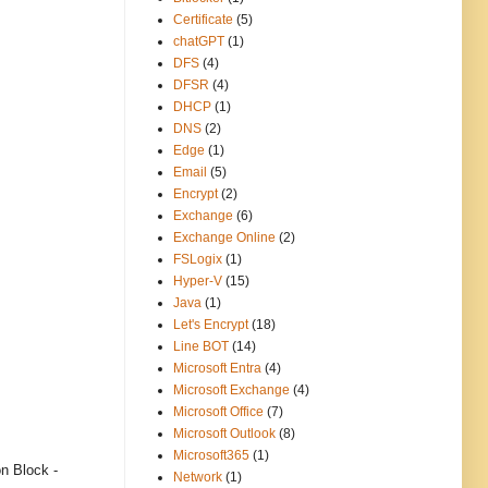
Certificate
(5)
chatGPT
(1)
DFS
(4)
DFSR
(4)
DHCP
(1)
DNS
(2)
Edge
(1)
Email
(5)
Encrypt
(2)
Exchange
(6)
Exchange Online
(2)
FSLogix
(1)
Hyper-V
(15)
Java
(1)
Let's Encrypt
(18)
Line BOT
(14)
Microsoft Entra
(4)
Microsoft Exchange
(4)
Microsoft Office
(7)
Microsoft Outlook
(8)
Microsoft365
(1)
n Block -
Network
(1)