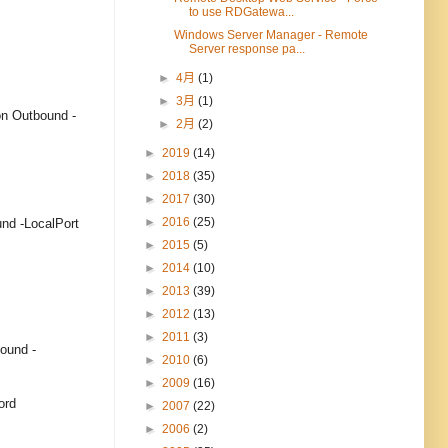
to use RDGatewa...
Windows Server Manager - Remote
Server response pa...
►
4月
(1)
►
3月
(1)
on Outbound -
►
2月
(2)
►
2019
(14)
►
2018
(35)
►
2017
(30)
►
2016
(25)
nd -LocalPort
►
2015
(5)
►
2014
(10)
►
2013
(39)
►
2012
(13)
►
2011
(3)
ound -
►
2010
(6)
►
2009
(16)
ord
►
2007
(22)
►
2006
(2)