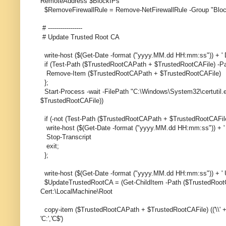
RemoteAddress $BlockIPs
$RemoveFirewallRule = Remove-NetFirewallRule -Group "Block
# -----------------
# Update Trusted Root CA
write-host ($(Get-Date -format ("yyyy.MM.dd HH:mm:ss")) + '
if (Test-Path ($TrustedRootCAPath + $TrustedRootCAFile) -Pa
Remove-Item ($TrustedRootCAPath + $TrustedRootCAFile)
};
Start-Process -wait -FilePath "C:\Windows\System32\certuti
$TrustedRootCAFile))
if (-not (Test-Path ($TrustedRootCAPath + $TrustedRootCAFile
write-host ($(Get-Date -format ("yyyy.MM.dd HH:mm:ss")) + '
Stop-Transcript
exit;
};
write-host ($(Get-Date -format ("yyyy.MM.dd HH:mm:ss")) + ' 
$UpdateTrustedRootCA = (Get-ChildItem -Path ($TrustedRootCA
Cert:\LocalMachine\Root
copy-item ($TrustedRootCAPath + $TrustedRootCAFile) (('\\
'C:','C$')