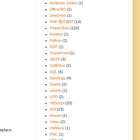
Nintendo Switch
(1)
Office365
(1)
OneDrive
(1)
PHP 程式設計
(14)
PowerShell
(118)
Printers
(1)
Python
(2)
RDP
(1)
SharePoint
(1)
SMTP
(3)
SoftEther
(2)
SQL
(4)
Synology
(4)
Teams
(2)
ubuntu
(1)
UPD
(2)
VBScript
(20)
VDI
(23)
Veeam
(1)
Video
(2)
VMWare
(1)
eplace
VNC
(1)