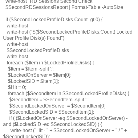
write-host "RD Sessions Second Check"
$SecondRDSessionsReport | Format-Table -AutoSize
if ($SecondLockedProfileDisks.Count -gt 0) {
write-host
write-host ("$($SecondLockedProfileDisks.Count) Locked
User Profile Disk(s) Found")
write-host
$SecondLockedProfileDisks
write-host
foreach ($Item in $LockedProfileDisks) {
$Item = $Item -split ';';
$LockedOnServer = $Item[0];
$LockedSID = $Item[1];
$Hit = 0;
foreach ($SecondItem in $SecondLockedProfileDisks) {
$SecondItem = $SecondItem -split ';';
$SecondLockedOnServer = $SecondItem[0];
$SecondLockedSID = $SecondItem[1];
if ( ($LockedOnServer -eq $SecondLockedOnServer) -
and ($LockedSID -eq $SecondLockedSID) ) {
write-host ("Hit - " + $SecondLockedOnServer + " / " +
$SecondLockedSID);