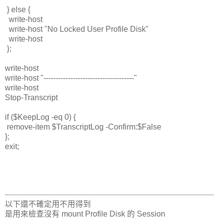
} else {
write-host
write-host "No Locked User Profile Disk"
write-host
};
write-host
write-host "-------------------------------------"
write-host
Stop-Transcript
if ($KeepLog -eq 0) {
remove-item $TranscriptLog -Confirm:$False
};
exit;
以下還不確定用不用得到
是用來檢查沒有 mount Profile Disk 的 Session