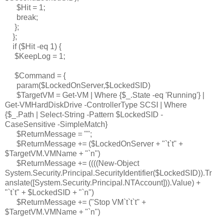
$Hit = 1;
break;
};
};
if ($Hit -eq 1) {
$KeepLog = 1;
$Command = {
param($LockedOnServer,$LockedSID)
$TargetVM = Get-VM | Where {$_.State -eq 'Running'} |
Get-VMHardDiskDrive -ControllerType SCSI | Where
{$_.Path | Select-String -Pattern $LockedSID -
CaseSensitive -SimpleMatch}
$ReturnMessage = "";
$ReturnMessage += ($LockedOnServer + "`t`t" +
$TargetVM.VMName + "`n")
$ReturnMessage += ((((New-Object
System.Security.Principal.SecurityIdentifier($LockedSID)).Tr
anslate([System.Security.Principal.NTAccount])).Value) +
"`t`t" + $LockedSID + "`n")
$ReturnMessage += ("Stop VM`t`t`t" +
$TargetVM.VMName + "`n")