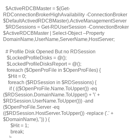
$ActiveRDCBMaster = $(Get-
RDConnectionBrokerHighAvailability -ConnectionBroker
$DefaultActivedRDCBMaster).ActiveManagementServer
$RDSessions = Get-RDUserSession -ConnectionBroker
$ActiveRDCBMaster | Select-Object –Property
DomainName,UserName,ServerName,HostServer;
# Profile Disk Opened But no RDSession
$LockedProfileDisks = @();
$LockedProfileDisksReport = @();
foreach ($OpenProFile in $OpenProFiles) {
$Hit = 0;
foreach ($RDSession in $RDSessions) {
if ( (($OpenProFile.Name.ToUpper()) -eq
($RDSession.DomainName.ToUpper() + '\' +
$RDSession.UserName.ToUpper())) -and
($OpenProFile.Server -eq
(($RDSession.HostServer.ToUpper()) -replace ('.' +
$DomainName),'')) ) {
$Hit = 1;
break;
};