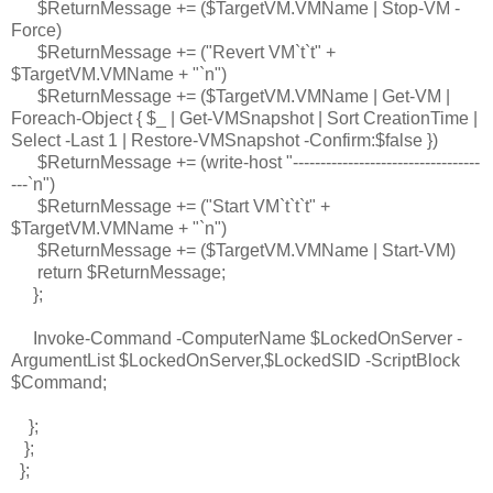
$ReturnMessage += ($TargetVM.VMName | Stop-VM -
Force)
$ReturnMessage += ("Revert VM`t`t" +
$TargetVM.VMName + "`n")
$ReturnMessage += ($TargetVM.VMName | Get-VM |
Foreach-Object { $_ | Get-VMSnapshot | Sort CreationTime |
Select -Last 1 | Restore-VMSnapshot -Confirm:$false })
$ReturnMessage += (write-host "----------------------------------
---`n")
$ReturnMessage += ("Start VM`t`t`t" +
$TargetVM.VMName + "`n")
$ReturnMessage += ($TargetVM.VMName | Start-VM)
return $ReturnMessage;
};
Invoke-Command -ComputerName $LockedOnServer -
ArgumentList $LockedOnServer,$LockedSID -ScriptBlock
$Command;
};
};
};