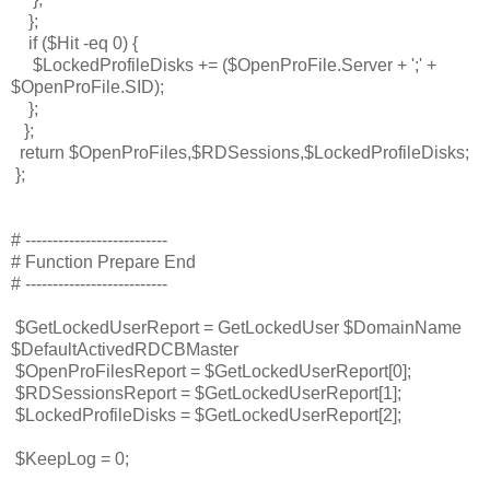
};
if ($Hit -eq 0) {
$LockedProfileDisks += ($OpenProFile.Server + ';' +
$OpenProFile.SID);
};
};
return $OpenProFiles,$RDSessions,$LockedProfileDisks;
};
# --------------------------
#
Function Prepare End
# --------------------------
$GetLockedUserReport = GetLockedUser $DomainName
$DefaultActivedRDCBMaster
$OpenProFilesReport = $GetLockedUserReport[0];
$RDSessionsReport = $GetLockedUserReport[1];
$LockedProfileDisks = $GetLockedUserReport[2];
$KeepLog = 0;