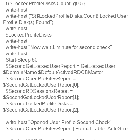
if ($LockedProfileDisks.Count -gt 0) {
write-host
write-host ("$($LockedProfileDisks.Count) Locked User
Profile Disk(s) Found")
write-host
$LockedProfileDisks
write-host
write-host "Now wait 1 minute for second check"
write-host
Start-Sleep 60
$SecondGetLockedUserReport = GetLockedUser
$DomainName $DefaultActivedRDCBMaster
$SecondOpenProFilesReport =
$SecondGetLockedUserReport[0];
$SecondRDSessionsReport =
$SecondGetLockedUserReport[1];
$SecondLockedProfileDisks =
$SecondGetLockedUserReport[2];
write-host "Opened User Profile Second Check"
$SecondOpenProFilesReport | Format-Table -AutoSize