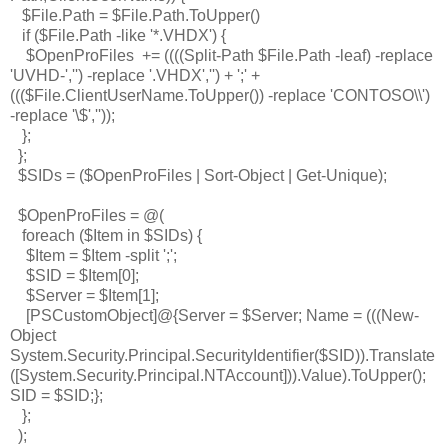
$File.Path = $File.Path.ToUpper()
if ($File.Path -like '*.VHDX') {
$OpenProFiles += ((((Split-Path $File.Path -leaf) -replace
'UVHD-','') -replace '.VHDX','') + ';' +
((($File.ClientUserName.ToUpper()) -replace 'CONTOSO\\')
-replace '\$',''));
};
};
$SIDs = ($OpenProFiles | Sort-Object | Get-Unique);
$OpenProFiles = @(
foreach ($Item in $SIDs) {
$Item = $Item -split ';';
$SID = $Item[0];
$Server = $Item[1];
[PSCustomObject]@{Server = $Server; Name = (((New-
Object
System.Security.Principal.SecurityIdentifier($SID)).Translate
([System.Security.Principal.NTAccount])).Value).ToUpper();
SID = $SID;};
};
);