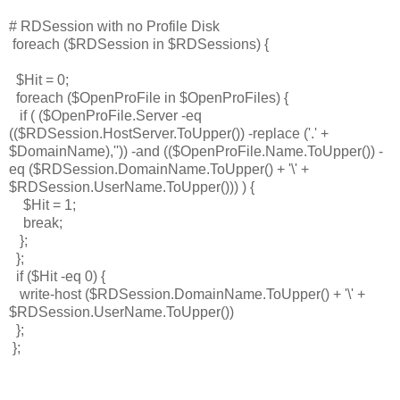
# RDSession with no Profile Disk
foreach ($RDSession in $RDSessions) {
$Hit = 0;
foreach ($OpenProFile in $OpenProFiles) {
if ( ($OpenProFile.Server -eq
(($RDSession.HostServer.ToUpper()) -replace ('.' +
$DomainName),'')) -and (($OpenProFile.Name.ToUpper()) -
eq ($RDSession.DomainName.ToUpper() + '\' +
$RDSession.UserName.ToUpper())) ) {
$Hit = 1;
break;
};
};
if ($Hit -eq 0) {
write-host ($RDSession.DomainName.ToUpper() + '\' +
$RDSession.UserName.ToUpper())
};
};