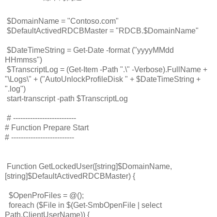
$DomainName = "Contoso.com"
$DefaultActivedRDCBMaster = "RDCB.$DomainName"
$DateTimeString = Get-Date -format ("yyyyMMdd
HHmmss")
$TranscriptLog = (Get-Item -Path ".\" -Verbose).FullName +
"\Logs\" + ("AutoUnlockProfileDisk " + $DateTimeString +
".log")
start-transcript -path $TranscriptLog
# --------------------------
#
Function Prepare Start
# --------------------------
Function GetLockedUser([string]$DomainName,
[string]$DefaultActivedRDCBMaster) {
$OpenProFiles = @();
foreach ($File in $(Get-SmbOpenFile | select
Path,ClientUserName)) {