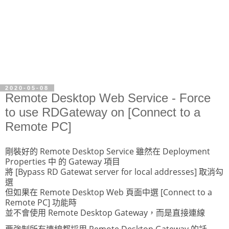
2020-05-08
Remote Desktop Web Service - Force
to use RDGateway on [Connect to a
Remote PC]
剛裝好的 Remote Desktop Service 雖然在 Deployment
Properties 中 的 Gateway 項目
將 [Bypass RD Gatewat server for local addresses] 取消勾
選
但如果在 Remote Desktop Web 頁面中選 [Connect to a
Remote PC] 功能時
並不會使用 Remote Desktop Gateway，而是直接連線
要強制所有連線都採用 Remote Desktop Gateway 的話