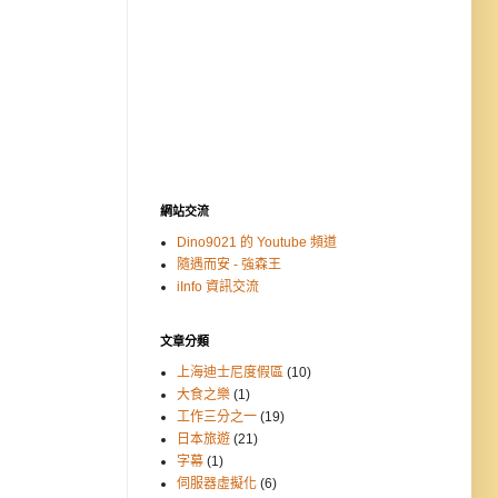
網站交流
Dino9021 的 Youtube 頻道
隨遇而安 - 強森王
iInfo 資訊交流
文章分類
上海迪士尼度假區
(10)
大食之樂
(1)
工作三分之一
(19)
日本旅遊
(21)
字幕
(1)
伺服器虛擬化
(6)