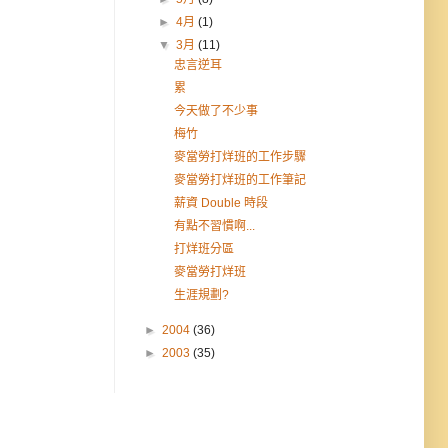
►
4月
(1)
▼
3月
(11)
忠言逆耳
累
今天做了不少事
梅竹
麥當勞打烊班的工作步驟
麥當勞打烊班的工作筆記
薪資 Double 時段
有點不習慣啊...
打烊班分區
麥當勞打烊班
生涯規劃?
►
2004
(36)
►
2003
(35)