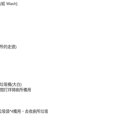
 Wash)
廁所的走道)
垃圾桶(大白)
 間打烊掃廁所備用
加小垃圾袋*4備用，去收廁所垃圾