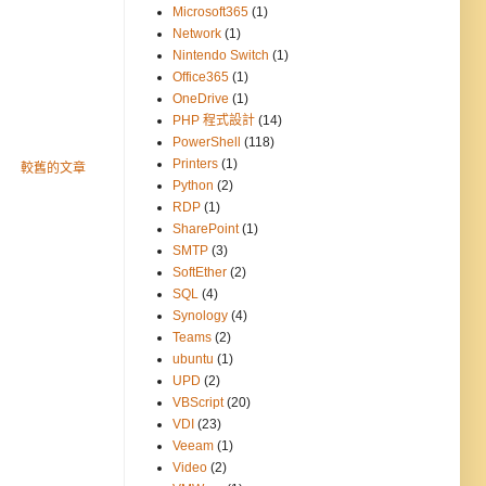
Microsoft365
(1)
Network
(1)
Nintendo Switch
(1)
Office365
(1)
OneDrive
(1)
PHP 程式設計
(14)
PowerShell
(118)
Printers
(1)
較舊的文章
Python
(2)
RDP
(1)
SharePoint
(1)
SMTP
(3)
SoftEther
(2)
SQL
(4)
Synology
(4)
Teams
(2)
ubuntu
(1)
UPD
(2)
VBScript
(20)
VDI
(23)
Veeam
(1)
Video
(2)