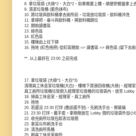
8. 拿垃圾袋 (大綠*2、大白*2，如果需要上樓，順便把餐盤拿上去給
9. 清潔垃圾桶 (藍色抹布)
10. 將垃圾與飲料桶拿去廁所前，垃圾放垃圾房，飲料桶沖洗
11. 拿掃把、畚斗與飲料桶，將飲料桶歸位
12. 開始讀書區
13. 綠色區
14. 紅色區
15. 樓梯由上往下掃
16. 拖地 (紅色拖把) 從紅區開始 => 讀書區 => 綠色區 (留下去
**. 以上最好在 23:00 之前完成
17. 拿垃圾袋 (大綠*1、大白*3)
清理員工休息室垃圾桶(大白)、樓梯下資源回收桶(大綠)、經理室
員工廁所垃圾桶垃圾倒入經理室垃圾桶的垃圾袋內，放至 Lobby
18. 掃員工休息室、經理室、員工廁所
19. 拖地
20. 若還沒 23:30 打烊 (應該還不到)，先刷洗手台、擦玻璃
21. 23:30 打烊，戴手套，拿剛剛放在 Lobby 間的垃圾袋外
22. 收完廁所垃圾包起丟垃圾間
23. 拿菜瓜布刷洗手台
24. 清洗廁所馬桶
25. 刷員工休息室廁所