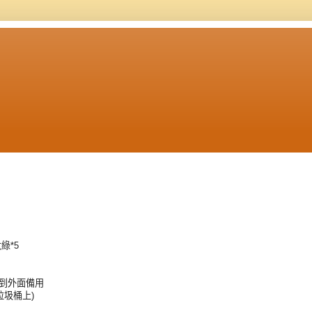
綠*5
放到外面備用
垃圾桶上)