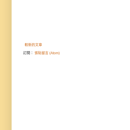
較新的文章
訂閱：
張貼留言 (Atom)