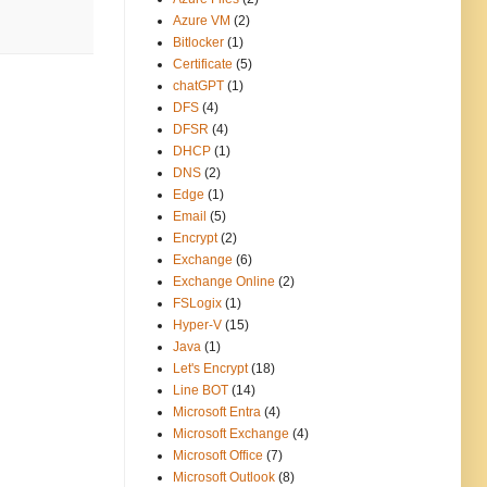
Azure VM
(2)
Bitlocker
(1)
Certificate
(5)
chatGPT
(1)
DFS
(4)
DFSR
(4)
DHCP
(1)
DNS
(2)
Edge
(1)
Email
(5)
Encrypt
(2)
Exchange
(6)
Exchange Online
(2)
FSLogix
(1)
Hyper-V
(15)
Java
(1)
Let's Encrypt
(18)
Line BOT
(14)
Microsoft Entra
(4)
Microsoft Exchange
(4)
Microsoft Office
(7)
Microsoft Outlook
(8)