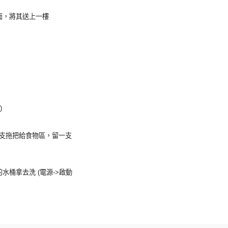
面，將其送上一樓
)
留一支拖把給食物區，留一支
水桶拿去洗 (電源->啟動