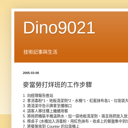
Dino9021
技術記事與生活
2005-03-08
麥當勞打烊班的工作步驟
1. 向經理報告進站
2. 拿消毒粉*1、地板清潔劑*2、水桶*1、紅藍抹布各1、垃圾袋大
3. 將清潔中告示牌拿至樓梯口
4. 請客人移往樓上繼續用餐
5. 將拖把桶裝半桶溫熱水，加一袋地板清潔劑，兩支拖把放入
6. 擦桌子 (水桶加入消毒粉，用紅色抹布，收桌上的餐盤集中到
7. 將餐盤放到 Counter 的垃圾桶上