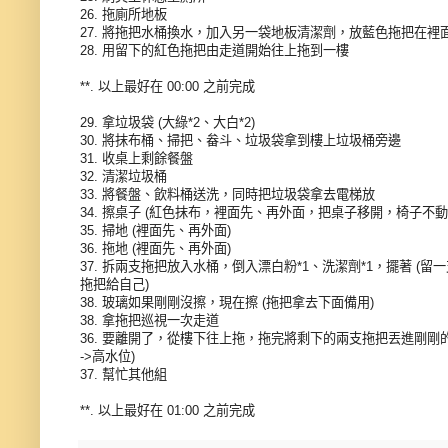
26. 拖廁所地板
27. 將拖把水桶換水，加入另一袋地板清潔劑，放藍色拖把在裡
28. 用留下的紅色拖把由走道開始往上拖到一樓
**. 以上最好在 00:00 之前完成
29. 拿垃圾袋 (大綠*2、大白*2)
30. 將抹布桶、掃把、畚斗、垃圾袋拿到樓上垃圾桶旁邊
31. 收桌上剩餘餐盤
32. 清潔垃圾桶
33. 將餐盤、飲料桶送洗，同時把垃圾袋拿去電梯放
34. 擦桌子 (紅色抹布，裡面先、再外面，把桌子移開，椅子不動
35. 掃地 (裡面先、再外面)
36. 拖地 (裡面先、再外面)
37. 拆兩支拖把放入水桶，倒入漂白粉*1、洗潔劑*1，擺著 (
拖把給自己)
38. 玻璃如果剛剛沒擦，現在擦 (拖把拿去下面備用)
38. 拿拖把巡視一次走道
36. 要離開了，從樓下往上拖，拖完將剩下的兩支拖把丟進剛剛的
->高水位)
37. 幫忙其他組
**. 以上最好在 01:00 之前完成