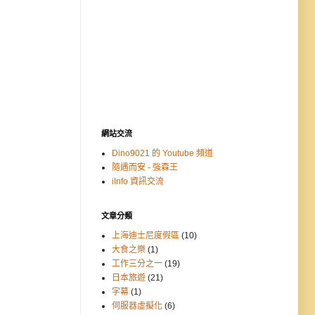
網站交流
Dino9021 的 Youtube 頻道
隨遇而安 - 強森王
iInfo 資訊交流
文章分類
上海迪士尼度假區
(10)
大食之樂
(1)
工作三分之一
(19)
日本旅遊
(21)
字幕
(1)
伺服器虛擬化
(6)