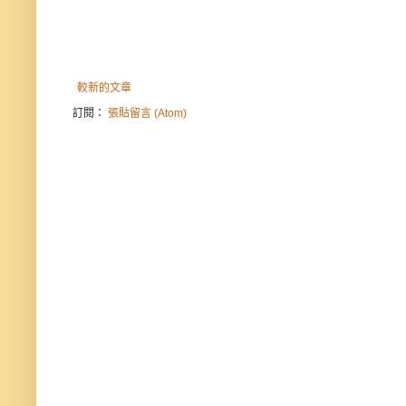
較新的文章
訂閱：
張貼留言 (Atom)