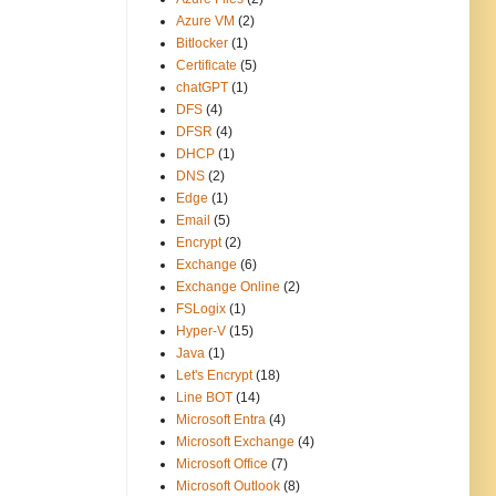
Azure VM
(2)
Bitlocker
(1)
Certificate
(5)
chatGPT
(1)
DFS
(4)
DFSR
(4)
DHCP
(1)
DNS
(2)
Edge
(1)
Email
(5)
Encrypt
(2)
Exchange
(6)
Exchange Online
(2)
FSLogix
(1)
Hyper-V
(15)
Java
(1)
Let's Encrypt
(18)
Line BOT
(14)
Microsoft Entra
(4)
Microsoft Exchange
(4)
Microsoft Office
(7)
Microsoft Outlook
(8)