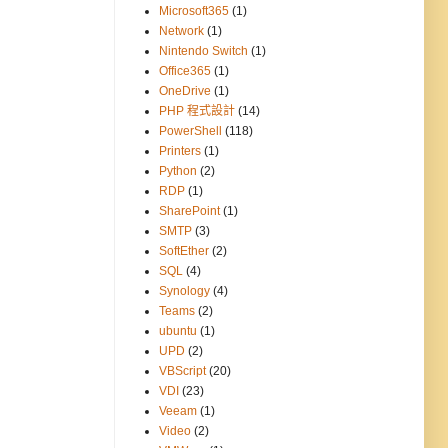
Microsoft365
(1)
Network
(1)
Nintendo Switch
(1)
Office365
(1)
OneDrive
(1)
PHP 程式設計
(14)
PowerShell
(118)
Printers
(1)
Python
(2)
RDP
(1)
SharePoint
(1)
SMTP
(3)
SoftEther
(2)
SQL
(4)
Synology
(4)
Teams
(2)
ubuntu
(1)
UPD
(2)
VBScript
(20)
VDI
(23)
Veeam
(1)
Video
(2)