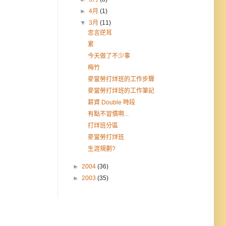
►
4月
(1)
▼
3月
(11)
忠言逆耳
累
今天做了不少事
梅竹
麥當勞打烊班的工作步驟
麥當勞打烊班的工作筆記
薪資 Double 時段
有點不習慣啊...
打烊班分區
麥當勞打烊班
生涯規劃?
►
2004
(36)
►
2003
(35)