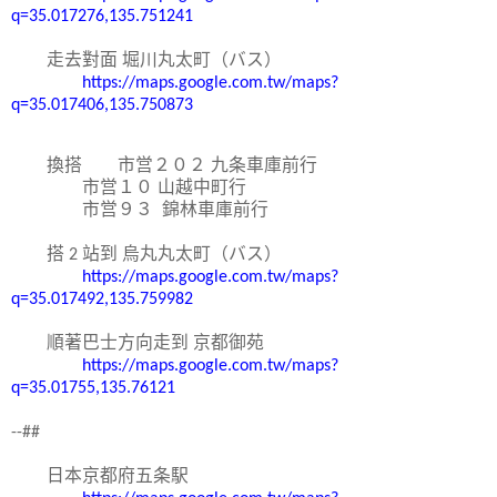
q=35.017276,135.751241
走去對面
堀川丸太町（
バス）
https://maps.google.com.tw/maps?
q=35.017406,135.750873
換搭
市営２０２
九条車庫前行
市営１０
山越中町行
市営９３
錦林車庫前行
搭
2
站到
烏丸
丸
太
町（
バス）
https://maps.google.com.tw/maps?
q=35.017492,135.759982
順著巴士方向走到
京都
御
苑
https://maps.google.com.tw/maps?
q=35.01755,135.76121
--##
日本京都府五条駅