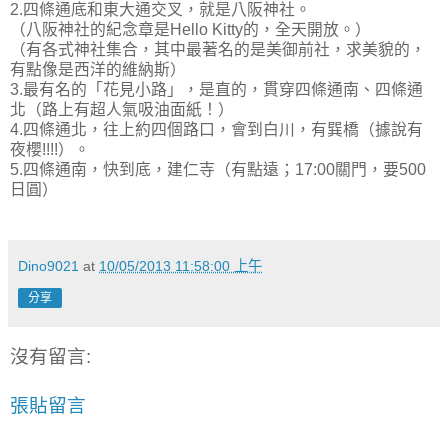
2.四條通底和東大通交叉，就是八阪神社。
（八阪神社的紀念章是Hello Kitty的，全天開放。）
（有各式神社集合，其中最著名的是美御前社，求美貌的，
有點像是西洋的維納斯）
3.最有名的「花見小路」，是直的，貫穿四條通南、四條通
北（路上有超人氣吸油面紙！）
4.四條通北，往上約四個路口，會到白川，有巽橋（據說有
夜櫻!!!!）。
5.四條通南，快到底，建仁寺（有點遠；17:00關門，要500
日圓）
Dino9021
at
10/05/2013 11:58:00 上午
分享
沒有留言:
張貼留言